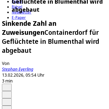
Geflüchtete in Blumenthal wird
Kultur
Rätsel
abgebaut
Newsletter
E-Paper
Sinkende Zahl an
Zuweisungen
Containerdorf für
Geflüchtete in Blumenthal wird
abgebaut
Von
Stephan Everling
13.02.2026, 05:54 Uhr
3 min
Auf Google bevorzugen
Anhören
Schrift
Merken