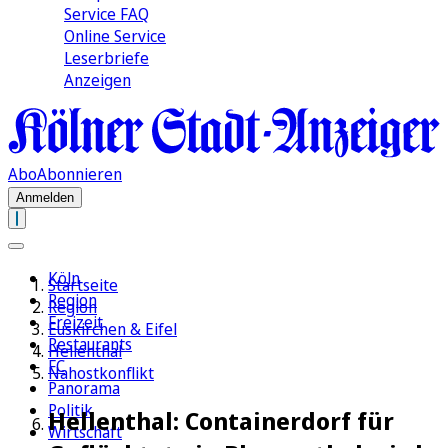
Service FAQ
Online Service
Leserbriefe
Anzeigen
Abo
Abonnieren
Anmelden
Köln
Startseite
Region
Region
Freizeit
Euskirchen & Eifel
Restaurants
Hellenthal
FC
Nahostkonflikt
Panorama
Politik
Hellenthal: Containerdorf für
Wirtschaft