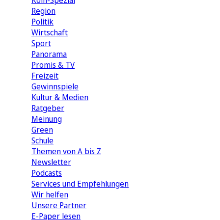
Köln-Spezial
Region
Politik
Wirtschaft
Sport
Panorama
Promis & TV
Freizeit
Gewinnspiele
Kultur & Medien
Ratgeber
Meinung
Green
Schule
Themen von A bis Z
Newsletter
Podcasts
Services und Empfehlungen
Wir helfen
Unsere Partner
E-Paper lesen