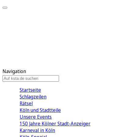
Mein KStA
Meine Artikel
Meine Region
Meine Newsletter
Mein KStA PLUS
Mein E-Paper
Navigation
Startseite
Schlagzeilen
Rätsel
Köln und Stadtteile
Unsere Events
150 Jahre Kölner Stadt-Anzeiger
Karneval in Köln