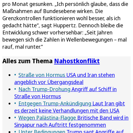
pro Monat gesunken. „Ich persönlich glaube, dass die
Maßnahmen auf Bundesebene wirken. Die
Grenzkontrollen funktionieren wohl besser, als ich
gedacht hätte“, sagt Huppertz. Dennoch bleibe die
Entwicklung schwer vorhersehbar: „Seit Jahren
bewegen sich die Zahlen in Wellenbewegungen – mal
rauf, mal runter.“
Alles zum Thema
Nahostkonflikt
Straße von Hormus
USA und Iran stehen
angeblich vor Übergangsdeal
Nach Trump-Drohung
Angriff auf Schiff in
Straße von Hormus
Entgegen Trump-Ankündigung
Laut Iran gibt
es derzeit keine Verhandlungen mit den USA
Wegen Palästina-Flagge
Britische Band wird in
Singapur nach Auftritt festgenommen
Unter Bedingungen
Trump sagt Angriffe auf