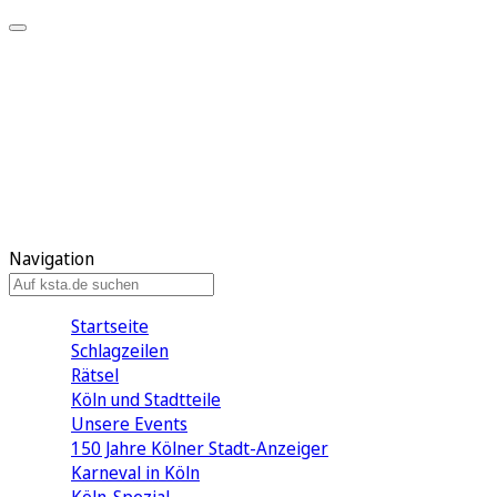
Mein KStA
Meine Artikel
Meine Region
Meine Newsletter
Mein KStA PLUS
Mein E-Paper
Navigation
Startseite
Schlagzeilen
Rätsel
Köln und Stadtteile
Unsere Events
150 Jahre Kölner Stadt-Anzeiger
Karneval in Köln