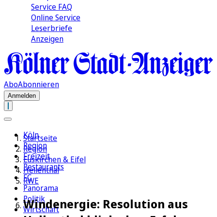
Service FAQ
Online Service
Leserbriefe
Anzeigen
Abo
Abonnieren
Anmelden
Köln
Startseite
Region
Region
Freizeit
Euskirchen & Eifel
Restaurants
Hellenthal
FC
RWE
Panorama
Politik
Windenergie: Resolution aus
Wirtschaft