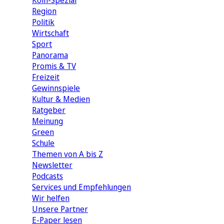
Köln-Spezial
Region
Politik
Wirtschaft
Sport
Panorama
Promis & TV
Freizeit
Gewinnspiele
Kultur & Medien
Ratgeber
Meinung
Green
Schule
Themen von A bis Z
Newsletter
Podcasts
Services und Empfehlungen
Wir helfen
Unsere Partner
E-Paper lesen