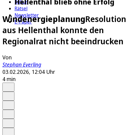
Hellenthal blieb ohne Erfolg
Kultur
Rätsel
Newsletter
Windenergieplanung
Resolution
E-Paper
aus Hellenthal konnte den
Regionalrat nicht beeindrucken
Von
Stephan Everling
03.02.2026, 12:04 Uhr
4 min
Auf Google bevorzugen
Anhören
Schrift
Merken
Drucken
Teilen