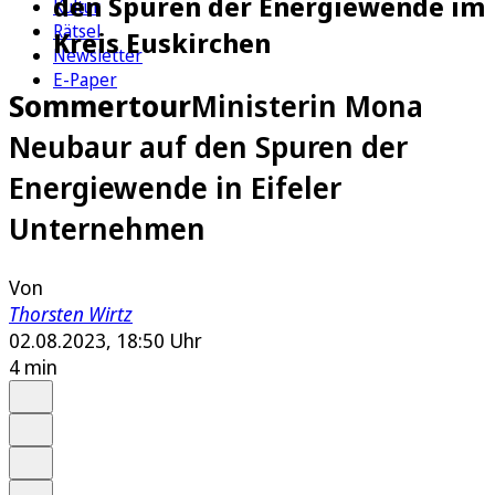
den Spuren der Energiewende im
Kultur
Rätsel
Kreis Euskirchen
Newsletter
E-Paper
Sommertour
Ministerin Mona
Neubaur auf den Spuren der
Energiewende in Eifeler
Unternehmen
Von
Thorsten Wirtz
02.08.2023, 18:50 Uhr
4 min
Auf Google bevorzugen
Anhören
Schrift
Merken