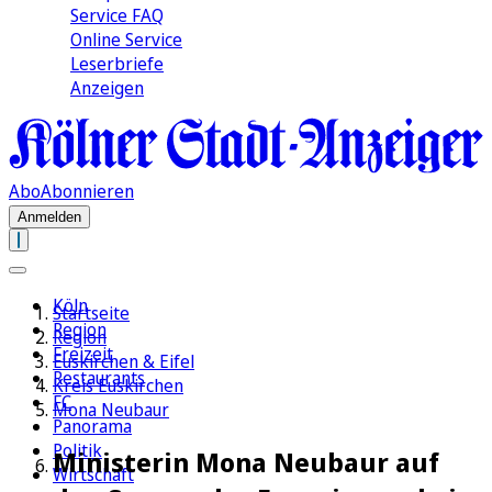
Service FAQ
Online Service
Leserbriefe
Anzeigen
Abo
Abonnieren
Anmelden
Köln
Startseite
Region
Region
Freizeit
Euskirchen & Eifel
Restaurants
Kreis Euskirchen
FC
Mona Neubaur
Panorama
Politik
Ministerin Mona Neubaur auf
Wirtschaft