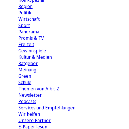
Köln-Spezial
Region
Politik
Wirtschaft
Sport
Panorama
Promis & TV
Freizeit
Gewinnspiele
Kultur & Medien
Ratgeber
Meinung
Green
Schule
Themen von A bis Z
Newsletter
Podcasts
Services und Empfehlungen
Wir helfen
Unsere Partner
E-Paper lesen