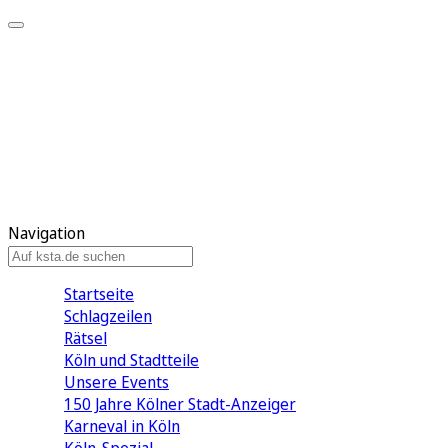
Mein KStA
Meine Artikel
Meine Region
Meine Newsletter
Mein KStA PLUS
Mein E-Paper
Navigation
Startseite
Schlagzeilen
Rätsel
Köln und Stadtteile
Unsere Events
150 Jahre Kölner Stadt-Anzeiger
Karneval in Köln