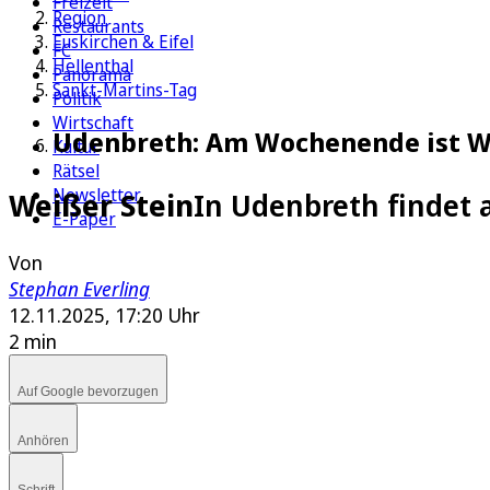
Freizeit
Region
Restaurants
Euskirchen & Eifel
FC
Hellenthal
Panorama
Sankt-Martins-Tag
Politik
Wirtschaft
Udenbreth: Am Wochenende ist 
Kultur
Rätsel
Newsletter
Weißer Stein
In Udenbreth findet
E-Paper
Von
Stephan Everling
12.11.2025, 17:20 Uhr
2 min
Auf Google bevorzugen
Anhören