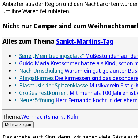
Anbieter aus der Region und den Nachbarorten wür
um ihre Waren feilzubieten.
Nicht nur Camper sind zum Weihnachtsmar
Alles zum Thema
Sankt-Martins-Tag
Serie „Mein Lieblingsplatz“
Mußestunden auf dem 
Guido Maria Kretschmer hatte als Kind „schon 
Nach Umschulung
Warum ein gut gelaunter Bu
Pfingstkirmes
Die Kirmessen sind das besondere
Blasmusik der Spitzenklasse
Musikverein Sistig-K
Großes Festkonzert
Mit mehr als 100 Jahren ist 
Neueröffnung
Herr Fernando kocht in der ehema
Thema:
Weihnachtsmarkt Köln
Mehr anzeigen
Das ergebe auch Sinn, denn „wir haben viele Gäste au