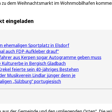
den zu dem Weihnachtsmarkt im Wohnmobilhafen komme
kt eingeladen
ehemaligen Sportplatz in Elsdorf
mal auch FDP-Aufkleber drauf“
sfahrer aus Kerpen sogar Autogramme geben muss
 Kulturerbe in Bergisch Gladbach
rekel feierte sein 40-jähriges Bestehen
der Musikverein Lindlar jünger denn je
ligen „Sülzburg“ portugiesisch
ch aus der Gemeinde und den umliegenden Orten“. Die w