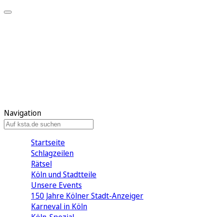
Mein KStA
Meine Artikel
Meine Region
Meine Newsletter
Mein KStA PLUS
Mein E-Paper
Navigation
Startseite
Schlagzeilen
Rätsel
Köln und Stadtteile
Unsere Events
150 Jahre Kölner Stadt-Anzeiger
Karneval in Köln