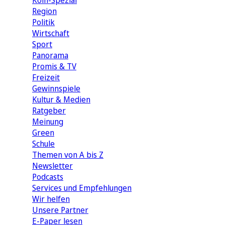
Köln-Spezial
Region
Politik
Wirtschaft
Sport
Panorama
Promis & TV
Freizeit
Gewinnspiele
Kultur & Medien
Ratgeber
Meinung
Green
Schule
Themen von A bis Z
Newsletter
Podcasts
Services und Empfehlungen
Wir helfen
Unsere Partner
E-Paper lesen