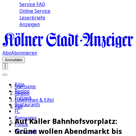
Service FAQ
Online Service
Leserbriefe
Anzeigen
Abo
Abonnieren
Anmelden
Köln
Startseite
Region
Region
Freizeit
Euskirchen & Eifel
Restaurants
Kall
FC
Panorama
Auf Kaller Bahnhofsvorplatz:
Politik
Grüne wollen Abendmarkt bis
Wirtschaft