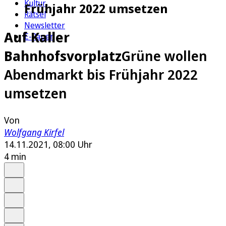
Kultur
Frühjahr 2022 umsetzen
Rätsel
Newsletter
Auf Kaller
E-Paper
Bahnhofsvorplatz
Grüne wollen
Abendmarkt bis Frühjahr 2022
umsetzen
Von
Wolfgang Kirfel
14.11.2021, 08:00 Uhr
4 min
Auf Google bevorzugen
Anhören
Schrift
Merken