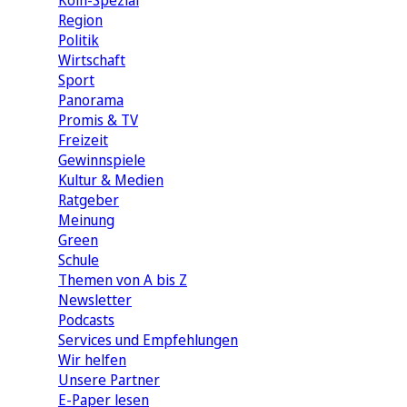
Köln-Spezial
Region
Politik
Wirtschaft
Sport
Panorama
Promis & TV
Freizeit
Gewinnspiele
Kultur & Medien
Ratgeber
Meinung
Green
Schule
Themen von A bis Z
Newsletter
Podcasts
Services und Empfehlungen
Wir helfen
Unsere Partner
E-Paper lesen