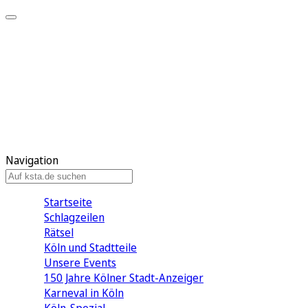
Mein KStA
Meine Artikel
Meine Region
Meine Newsletter
Mein KStA PLUS
Mein E-Paper
Navigation
Startseite
Schlagzeilen
Rätsel
Köln und Stadtteile
Unsere Events
150 Jahre Kölner Stadt-Anzeiger
Karneval in Köln