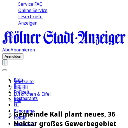
Service FAQ
Online Service
Leserbriefe
Anzeigen
Abo
Abonnieren
Anmelden
Köln
Startseite
Region
Region
Freizeit
Euskirchen & Eifel
Restaurants
Kall
FC
Panorama
Gemeinde Kall plant neues, 36
Politik
Hektar großes Gewerbegebiet
Wirtschaft