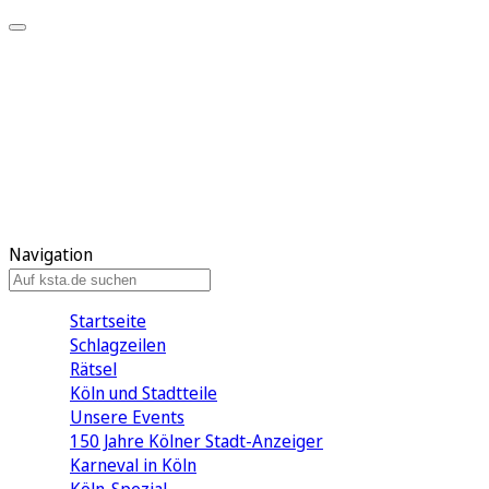
Mein KStA
Meine Artikel
Meine Region
Meine Newsletter
Mein KStA PLUS
Mein E-Paper
Navigation
Startseite
Schlagzeilen
Rätsel
Köln und Stadtteile
Unsere Events
150 Jahre Kölner Stadt-Anzeiger
Karneval in Köln