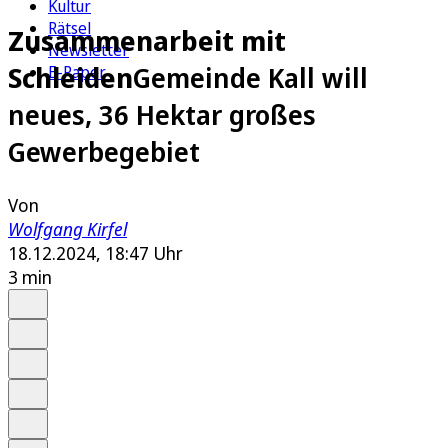
Kultur
Rätsel
Zusammenarbeit mit
Newsletter
Schleiden
Gemeinde Kall will
E-Paper
neues, 36 Hektar großes
Gewerbegebiet
Von
Wolfgang Kirfel
18.12.2024, 18:47 Uhr
3 min
Auf Google bevorzugen
Anhören
Schrift
Merken
Drucken
Teilen