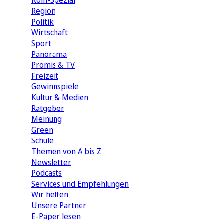
Köln-Spezial
Region
Politik
Wirtschaft
Sport
Panorama
Promis & TV
Freizeit
Gewinnspiele
Kultur & Medien
Ratgeber
Meinung
Green
Schule
Themen von A bis Z
Newsletter
Podcasts
Services und Empfehlungen
Wir helfen
Unsere Partner
E-Paper lesen