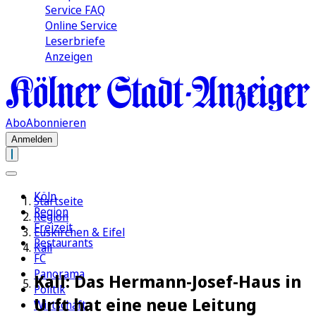
Service FAQ
Online Service
Leserbriefe
Anzeigen
Abo
Abonnieren
Anmelden
Köln
Startseite
Region
Region
Freizeit
Euskirchen & Eifel
Restaurants
Kall
FC
Panorama
Kall: Das Hermann-Josef-Haus in
Politik
Urft hat eine neue Leitung
Wirtschaft