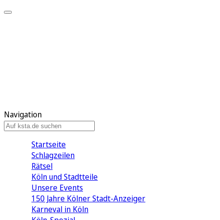
Mein KStA
Meine Artikel
Meine Region
Meine Newsletter
Mein KStA PLUS
Mein E-Paper
Navigation
Startseite
Schlagzeilen
Rätsel
Köln und Stadtteile
Unsere Events
150 Jahre Kölner Stadt-Anzeiger
Karneval in Köln