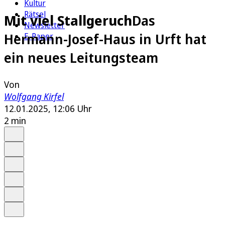
Kultur
Rätsel
Mit viel Stallgeruch
Das
Newsletter
Hermann-Josef-Haus in Urft hat
E-Paper
ein neues Leitungsteam
Von
Wolfgang Kirfel
12.01.2025, 12:06 Uhr
2 min
Auf Google bevorzugen
Anhören
Schrift
Merken
Drucken
Teilen