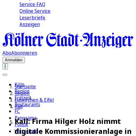
Service FAQ
Online Service
Leserbriefe
Anzeigen
Abo
Abonnieren
Anmelden
Köln
Startseite
Region
Region
Freizeit
Euskirchen & Eifel
Restaurants
Kall
FC
Panorama
Kall: Firma Hilger Holz nimmt
Politik
digitale Kommissionieranlage in
Wirtschaft