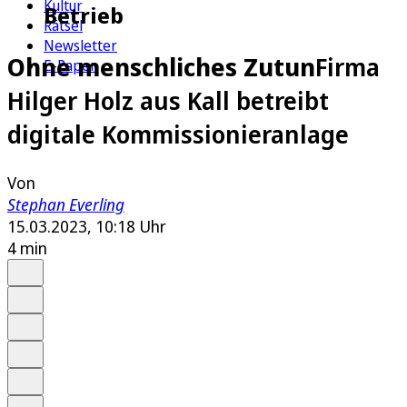
Kultur
Betrieb
Rätsel
Newsletter
Ohne menschliches Zutun
Firma
E-Paper
Hilger Holz aus Kall betreibt
digitale Kommissionieranlage
Von
Stephan Everling
15.03.2023, 10:18 Uhr
4 min
Auf Google bevorzugen
Anhören
Schrift
Merken
Drucken
Teilen