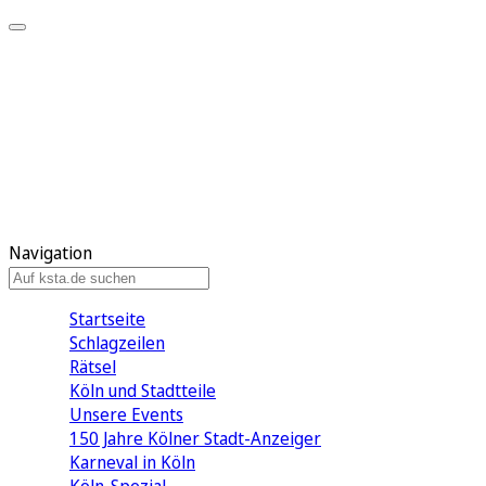
Mein KStA
Meine Artikel
Meine Region
Meine Newsletter
Mein KStA PLUS
Mein E-Paper
Navigation
Startseite
Schlagzeilen
Rätsel
Köln und Stadtteile
Unsere Events
150 Jahre Kölner Stadt-Anzeiger
Karneval in Köln