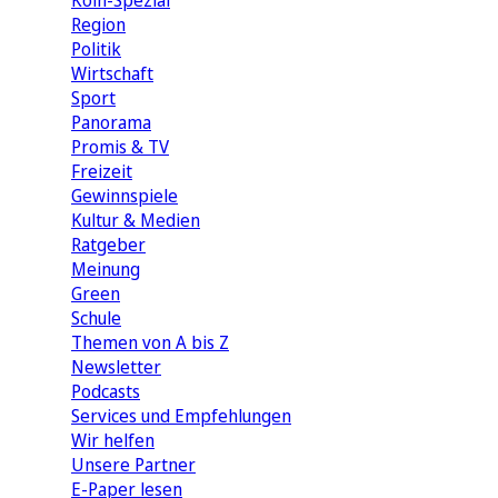
Köln-Spezial
Region
Politik
Wirtschaft
Sport
Panorama
Promis & TV
Freizeit
Gewinnspiele
Kultur & Medien
Ratgeber
Meinung
Green
Schule
Themen von A bis Z
Newsletter
Podcasts
Services und Empfehlungen
Wir helfen
Unsere Partner
E-Paper lesen