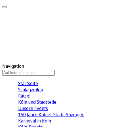
Mein KStA
Meine Artikel
Meine Region
Meine Newsletter
Mein KStA PLUS
Mein E-Paper
Navigation
Startseite
Schlagzeilen
Rätsel
Köln und Stadtteile
Unsere Events
150 Jahre Kölner Stadt-Anzeiger
Karneval in Köln