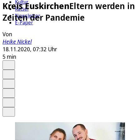
Kultur
Kreis Euskirchen
Eltern werden in
Rätsel
Zeiten der Pandemie
Newsletter
E-Paper
Von
Heike Nickel
18.11.2020, 07:32 Uhr
5 min
Auf Google bevorzugen
Anhören
Schrift
Merken
Drucken
Teilen