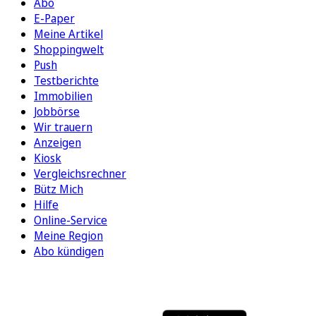
Abo
E-Paper
Meine Artikel
Shoppingwelt
Push
Testberichte
Immobilien
Jobbörse
Wir trauern
Anzeigen
Kiosk
Vergleichsrechner
Bütz Mich
Hilfe
Online-Service
Meine Region
Abo kündigen
FOLGEN SIE UNS
ENTDECKEN SIE UNSERE APP