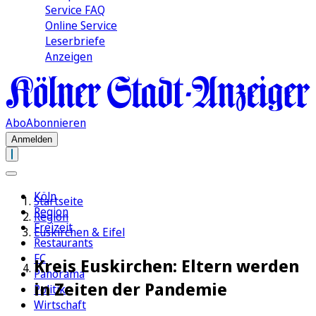
Service FAQ
Online Service
Leserbriefe
Anzeigen
Abo
Abonnieren
Anmelden
Köln
Startseite
Region
Region
Freizeit
Euskirchen & Eifel
Restaurants
FC
Kreis Euskirchen: Eltern werden
Panorama
in Zeiten der Pandemie
Politik
Wirtschaft