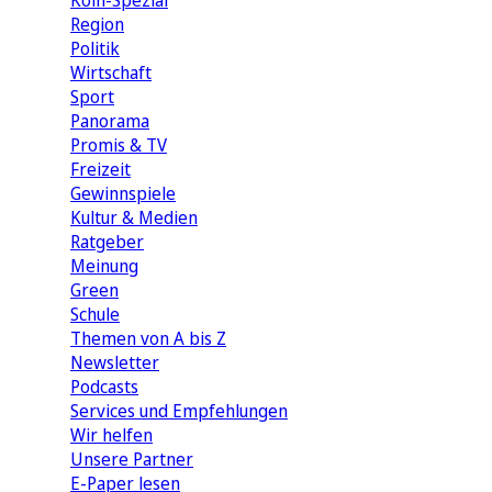
Köln-Spezial
Region
Politik
Wirtschaft
Sport
Panorama
Promis & TV
Freizeit
Gewinnspiele
Kultur & Medien
Ratgeber
Meinung
Green
Schule
Themen von A bis Z
Newsletter
Podcasts
Services und Empfehlungen
Wir helfen
Unsere Partner
E-Paper lesen