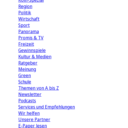
Köln-Spezial
Region
Politik
Wirtschaft
Sport
Panorama
Promis & TV
Freizeit
Gewinnspiele
Kultur & Medien
Ratgeber
Meinung
Green
Schule
Themen von A bis Z
Newsletter
Podcasts
Services und Empfehlungen
Wir helfen
Unsere Partner
E-Paper lesen