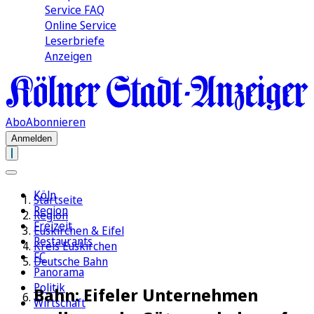
Service FAQ
Online Service
Leserbriefe
Anzeigen
Abo
Abonnieren
Anmelden
Köln
Startseite
Region
Region
Freizeit
Euskirchen & Eifel
Restaurants
Kreis Euskirchen
FC
Deutsche Bahn
Panorama
Politik
Bahn: Eifeler Unternehmen
Wirtschaft