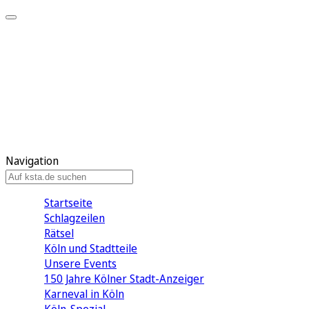
Mein KStA
Meine Artikel
Meine Region
Meine Newsletter
Mein KStA PLUS
Mein E-Paper
Navigation
Startseite
Schlagzeilen
Rätsel
Köln und Stadtteile
Unsere Events
150 Jahre Kölner Stadt-Anzeiger
Karneval in Köln