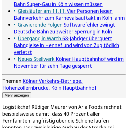
Bahn Super-Gau in Köln wissen müssen
Gleisläufer am 11.11.
Vier Personen legen
Bahnverkehr zum Karnevalsauftakt in Köln lahm
Gravierende Folgen
Softwarefehler zwingt
Deutsche Bahn zu zweiter Sperrung in Köln
Übergang in Warth
68-Jähriger überquert
Bahngleise in Hennef und wird von Zug tödlich
verletzt
Neues Stellwerk
Kölner Hauptbahnhof wird im
November für zehn Tage gesperrt
Themen:
Kölner Verkehrs-Betriebe
Hohenzollernbrücke
Köln Hauptbahnhof
Mehr anzeigen
Logistikchef Rüdiger Meurer von Arla Foods rechnet
beispielsweise damit, dass 40 Prozent aller
Fernfahrten langfristig über die Schiene laufen
könnten. Der zweigleisige Ausbau der Strecke sei