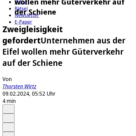
wollen mehr Güterverkehr auf
Kultur
Rätsel
der Schiene
Newsletter
E-Paper
Zweigleisigkeit
gefordert
Unternehmen aus der
Eifel wollen mehr Güterverkehr
auf der Schiene
Von
Thorsten Wirtz
09.02.2024, 05:52 Uhr
4 min
Auf Google bevorzugen
Anhören
Schrift
Merken