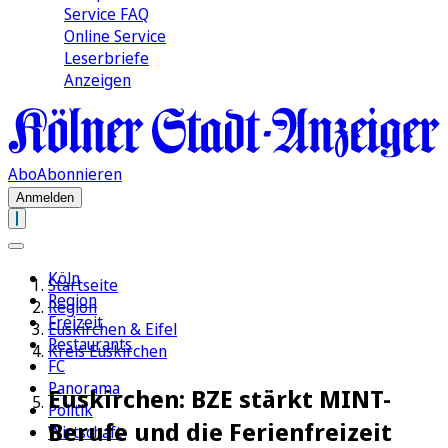
Service FAQ
Online Service
Leserbriefe
Anzeigen
Abo
Abonnieren
Anmelden
Köln
Startseite
Region
Region
Freizeit
Euskirchen & Eifel
Restaurants
Kreis Euskirchen
FC
Panorama
Euskirchen: BZE stärkt MINT-
Politik
Berufe und die Ferienfreizeit
Wirtschaft