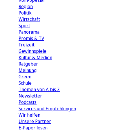
Köln-Spezial
Region
Politik
Wirtschaft
Sport
Panorama
Promis & TV
Freizeit
Gewinnspiele
Kultur & Medien
Ratgeber
Meinung
Green
Schule
Themen von A bis Z
Newsletter
Podcasts
Services und Empfehlungen
Wir helfen
Unsere Partner
E-Paper lesen