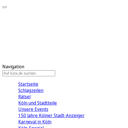
Mein KStA
Meine Artikel
Meine Region
Meine Newsletter
Mein KStA PLUS
Mein E-Paper
Navigation
Startseite
Schlagzeilen
Rätsel
Köln und Stadtteile
Unsere Events
150 Jahre Kölner Stadt-Anzeiger
Karneval in Köln