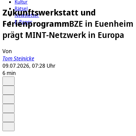
Kultur
Rätsel
Zukunftswerkstatt und
Newsletter
Ferienprogramm
BZE in Euenheim
E-Paper
prägt MINT-Netzwerk in Europa
Von
Tom Steinicke
09.07.2026, 07:28 Uhr
6 min
Auf Google bevorzugen
Anhören
Schrift
Merken
Drucken
Teilen