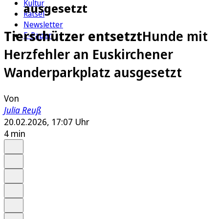
Kultur
ausgesetzt
Rätsel
Newsletter
Tierschützer entsetzt
Hunde mit
E-Paper
Herzfehler an Euskirchener
Wanderparkplatz ausgesetzt
Von
Julia Reuß
20.02.2026, 17:07 Uhr
4 min
Auf Google bevorzugen
Anhören
Schrift
Merken
Drucken
Teilen