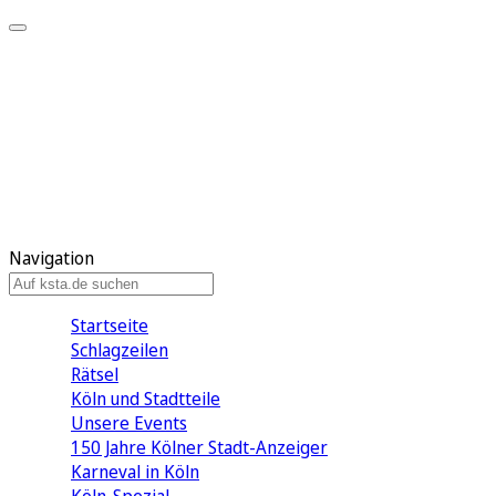
Mein KStA
Meine Artikel
Meine Region
Meine Newsletter
Mein KStA PLUS
Mein E-Paper
Navigation
Startseite
Schlagzeilen
Rätsel
Köln und Stadtteile
Unsere Events
150 Jahre Kölner Stadt-Anzeiger
Karneval in Köln