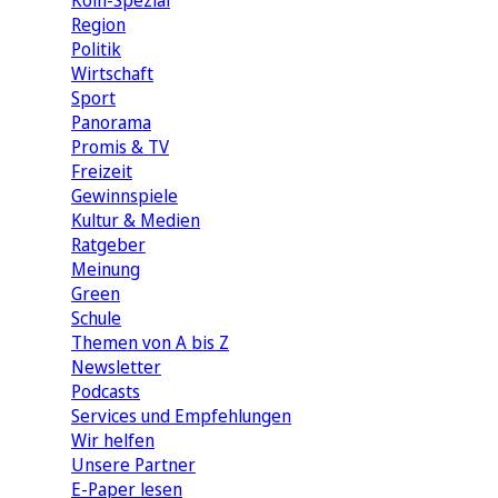
Köln-Spezial
Region
Politik
Wirtschaft
Sport
Panorama
Promis & TV
Freizeit
Gewinnspiele
Kultur & Medien
Ratgeber
Meinung
Green
Schule
Themen von A bis Z
Newsletter
Podcasts
Services und Empfehlungen
Wir helfen
Unsere Partner
E-Paper lesen