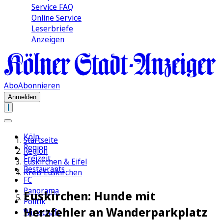
Service FAQ
Online Service
Leserbriefe
Anzeigen
Abo
Abonnieren
Anmelden
Köln
Startseite
Region
Region
Freizeit
Euskirchen & Eifel
Restaurants
Kreis Euskirchen
FC
Panorama
Euskirchen: Hunde mit
Politik
Herzfehler an Wanderparkplatz
Wirtschaft