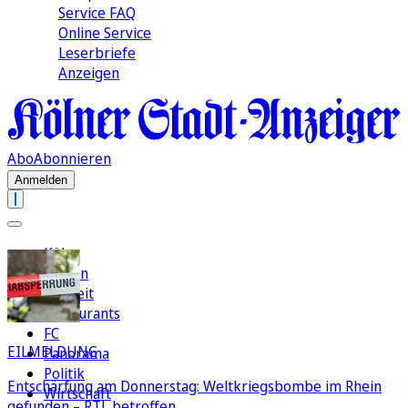
Service FAQ
Online Service
Leserbriefe
Anzeigen
Abo
Abonnieren
Anmelden
Köln
Region
Freizeit
Restaurants
FC
EILMELDUNG
Panorama
Politik
Entschärfung am Donnerstag: Weltkriegsbombe im Rhein
Wirtschaft
gefunden – RTL betroffen