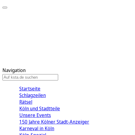
Mein KStA
Meine Artikel
Meine Region
Meine Newsletter
Mein KStA PLUS
Mein E-Paper
Navigation
Startseite
Schlagzeilen
Rätsel
Köln und Stadtteile
Unsere Events
150 Jahre Kölner Stadt-Anzeiger
Karneval in Köln