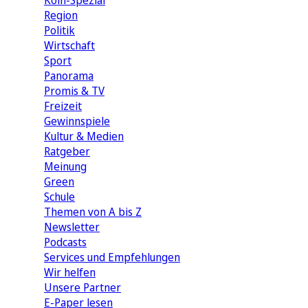
Köln-Spezial
Region
Politik
Wirtschaft
Sport
Panorama
Promis & TV
Freizeit
Gewinnspiele
Kultur & Medien
Ratgeber
Meinung
Green
Schule
Themen von A bis Z
Newsletter
Podcasts
Services und Empfehlungen
Wir helfen
Unsere Partner
E-Paper lesen