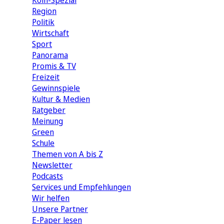
Köln-Spezial
Region
Politik
Wirtschaft
Sport
Panorama
Promis & TV
Freizeit
Gewinnspiele
Kultur & Medien
Ratgeber
Meinung
Green
Schule
Themen von A bis Z
Newsletter
Podcasts
Services und Empfehlungen
Wir helfen
Unsere Partner
E-Paper lesen