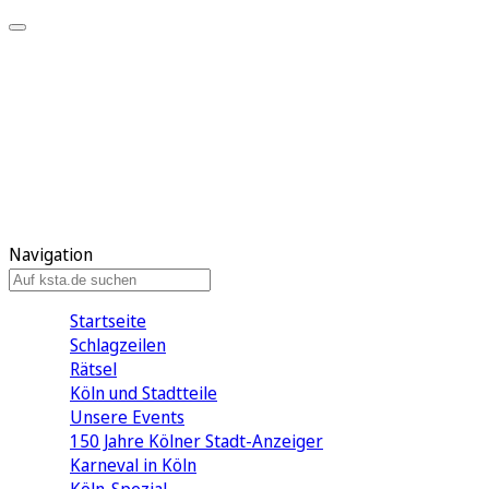
Mein KStA
Meine Artikel
Meine Region
Meine Newsletter
Mein KStA PLUS
Mein E-Paper
Navigation
Startseite
Schlagzeilen
Rätsel
Köln und Stadtteile
Unsere Events
150 Jahre Kölner Stadt-Anzeiger
Karneval in Köln