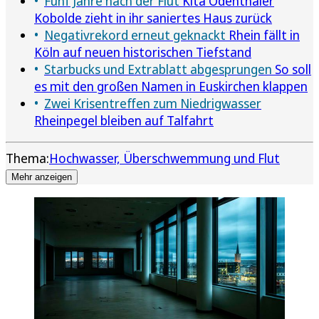
Fünf Jahre nach der Flut
Kita Odenthaler
Kobolde zieht in ihr saniertes Haus zurück
Negativrekord erneut geknackt
Rhein fällt in
Köln auf neuen historischen Tiefstand
Starbucks und Extrablatt abgesprungen
So soll
es mit den großen Namen in Euskirchen klappen
Zwei Krisentreffen zum Niedrigwasser
Rheinpegel bleiben auf Talfahrt
Thema:
Hochwasser, Überschwemmung und Flut
Mehr anzeigen