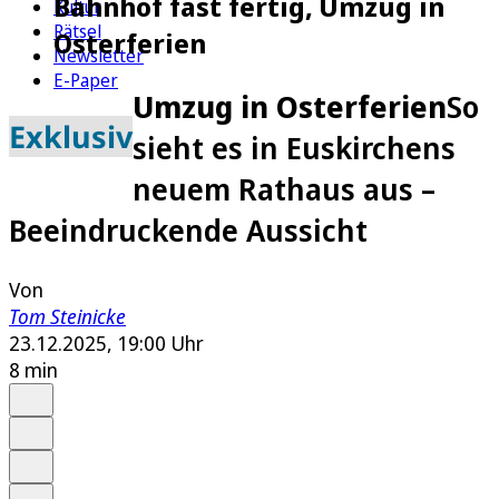
Bahnhof fast fertig, Umzug in
Kultur
Rätsel
Osterferien
Newsletter
E-Paper
Umzug in Osterferien
So
Exklusiv
sieht es in Euskirchens
neuem Rathaus aus –
Beeindruckende Aussicht
Von
Tom Steinicke
23.12.2025, 19:00 Uhr
8 min
Auf Google bevorzugen
Anhören
Schrift
Merken