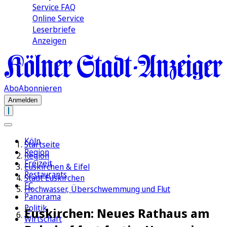
Service FAQ
Online Service
Leserbriefe
Anzeigen
Abo
Abonnieren
Anmelden
Köln
Startseite
Region
Region
Freizeit
Euskirchen & Eifel
Restaurants
Stadt Euskirchen
FC
Hochwasser, Überschwemmung und Flut
Panorama
Politik
Euskirchen: Neues Rathaus am
Wirtschaft