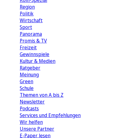
Köln-Spezial
Region
Politik
Wirtschaft
Sport
Panorama
Promis & TV
Freizeit
Gewinnspiele
Kultur & Medien
Ratgeber
Meinung
Green
Schule
Themen von A bis Z
Newsletter
Podcasts
Services und Empfehlungen
Wir helfen
Unsere Partner
E-Paper lesen