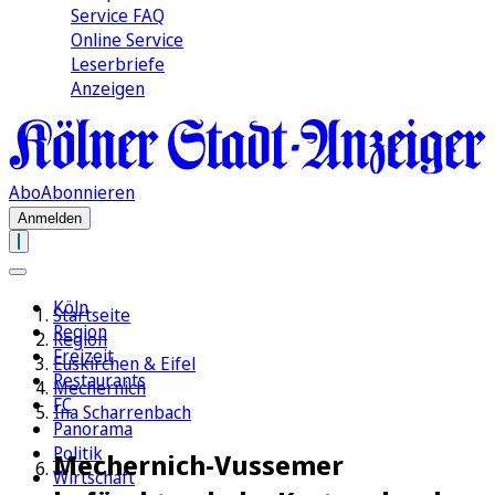
Service FAQ
Online Service
Leserbriefe
Anzeigen
Abo
Abonnieren
Anmelden
Köln
Startseite
Region
Region
Freizeit
Euskirchen & Eifel
Restaurants
Mechernich
FC
Ina Scharrenbach
Panorama
Politik
Mechernich-Vussemer
Wirtschaft