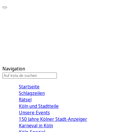
Mein KStA
Meine Artikel
Meine Region
Meine Newsletter
Mein KStA PLUS
Mein E-Paper
Navigation
Startseite
Schlagzeilen
Rätsel
Köln und Stadtteile
Unsere Events
150 Jahre Kölner Stadt-Anzeiger
Karneval in Köln