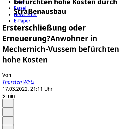
befürchten hohe Kosten durch
Kultur
Rätsel
Straßenausbau
Newsletter
E-Paper
Ersterschließung oder
Erneuerung?
Anwohner in
Mechernich-Vussem befürchten
hohe Kosten
Von
Thorsten Wirtz
17.03.2022, 21:11 Uhr
5 min
Auf Google bevorzugen
Anhören
Schrift
Merken