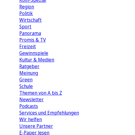
Köln-Spezial
Region
Politik
Wirtschaft
Sport
Panorama
Promis & TV
Freizeit
Gewinnspiele
Kultur & Medien
Ratgeber
Meinung
Green
Schule
Themen von A bis Z
Newsletter
Podcasts
Services und Empfehlungen
Wir helfen
Unsere Partner
E-Paper lesen