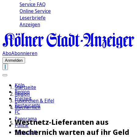
Service FAQ
Online Service
Leserbriefe
Anzeigen
Abo
Abonnieren
Anmelden
Köln
Startseite
Region
Region
Freizeit
Euskirchen & Eifel
Restaurants
Mechernich
FC
Panorama
Westnetz-Lieferanten aus
Politik
Mechernich warten auf ihr Geld
Wirtschaft