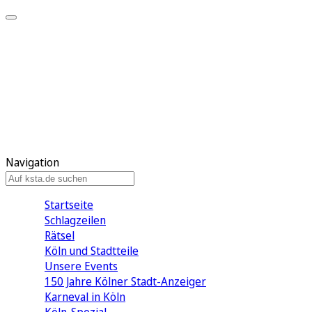
Mein KStA
Meine Artikel
Meine Region
Meine Newsletter
Mein KStA PLUS
Mein E-Paper
Navigation
Startseite
Schlagzeilen
Rätsel
Köln und Stadtteile
Unsere Events
150 Jahre Kölner Stadt-Anzeiger
Karneval in Köln