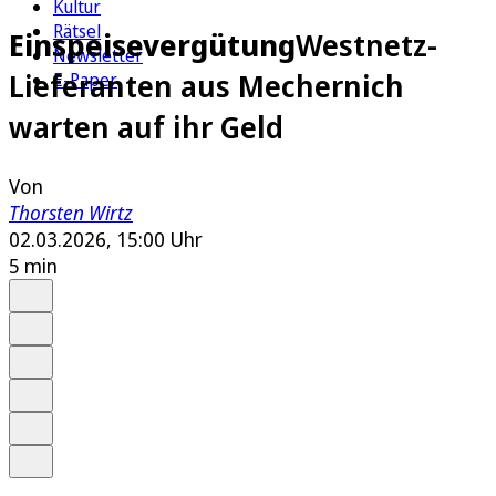
Kultur
Rätsel
Einspeisevergütung
Westnetz-
Newsletter
Lieferanten aus Mechernich
E-Paper
warten auf ihr Geld
Von
Thorsten Wirtz
02.03.2026, 15:00 Uhr
5 min
Auf Google bevorzugen
Anhören
Schrift
Merken
Drucken
Teilen