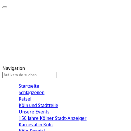
Mein KStA
Meine Artikel
Meine Region
Meine Newsletter
Mein KStA PLUS
Mein E-Paper
Navigation
Startseite
Schlagzeilen
Rätsel
Köln und Stadtteile
Unsere Events
150 Jahre Kölner Stadt-Anzeiger
Karneval in Köln