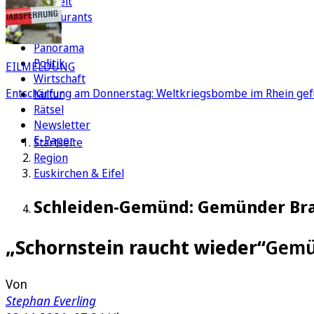
Freizeit
Restaurants
FC
Panorama
Politik
EILMELDUNG
Wirtschaft
Entschärfung am Donnerstag: Weltkriegsbombe im Rhein gef
Kultur
Rätsel
Newsletter
E-Paper
Startseite
Region
Euskirchen & Eifel
Schleiden-Gemünd: Gemünder Bra
„Schornstein raucht wieder“
Gemün
Von
Stephan Everling