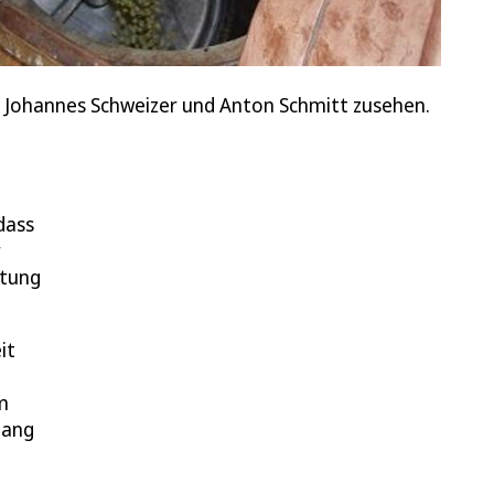
d Johannes Schweizer und Anton Schmitt zusehen.
dass
r
htung
it
m
lang