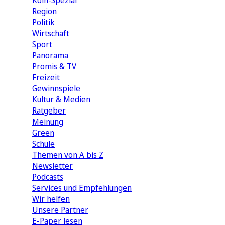
Köln-Spezial
Region
Politik
Wirtschaft
Sport
Panorama
Promis & TV
Freizeit
Gewinnspiele
Kultur & Medien
Ratgeber
Meinung
Green
Schule
Themen von A bis Z
Newsletter
Podcasts
Services und Empfehlungen
Wir helfen
Unsere Partner
E-Paper lesen