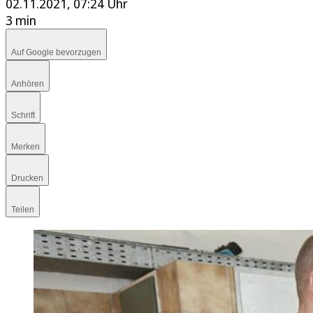
02.11.2021, 07:24 Uhr
3 min
Auf Google bevorzugen
Anhören
Schrift
Merken
Drucken
Teilen