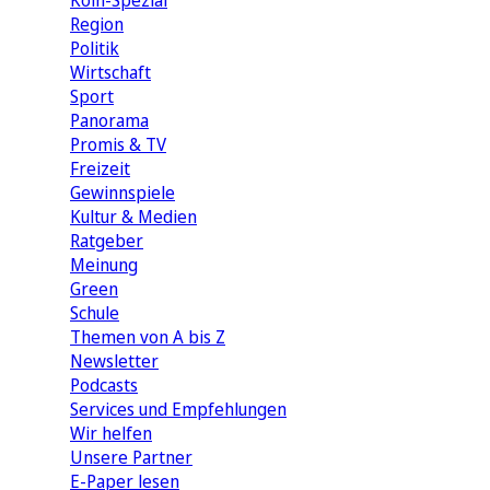
Köln-Spezial
Region
Politik
Wirtschaft
Sport
Panorama
Promis & TV
Freizeit
Gewinnspiele
Kultur & Medien
Ratgeber
Meinung
Green
Schule
Themen von A bis Z
Newsletter
Podcasts
Services und Empfehlungen
Wir helfen
Unsere Partner
E-Paper lesen