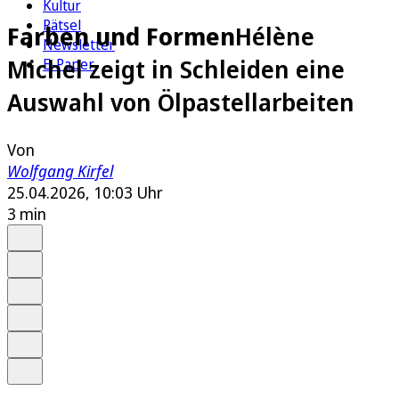
Kultur
Rätsel
Farben und Formen
Hélène
Newsletter
Michel zeigt in Schleiden eine
E-Paper
Auswahl von Ölpastellarbeiten
Von
Wolfgang Kirfel
25.04.2026, 10:03 Uhr
3 min
Auf Google bevorzugen
Anhören
Schrift
Merken
Drucken
Teilen