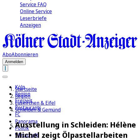
Service FAQ
Online Service
Leserbriefe
Anzeigen
Abo
Abonnieren
Anmelden
Köln
Startseite
Region
Region
Freizeit
Euskirchen & Eifel
Restaurants
Schleiden & Gemünd
FC
Panorama
Ausstellung in Schleiden: Hélène
Politik
Michel zeigt Ölpastellarbeiten
Wirtschaft