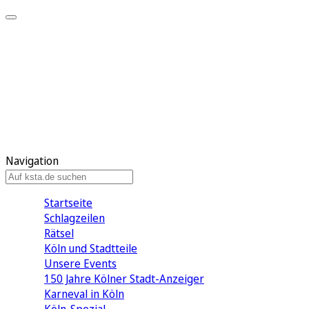
Mein KStA
Meine Artikel
Meine Region
Meine Newsletter
Mein KStA PLUS
Mein E-Paper
Navigation
Startseite
Schlagzeilen
Rätsel
Köln und Stadtteile
Unsere Events
150 Jahre Kölner Stadt-Anzeiger
Karneval in Köln