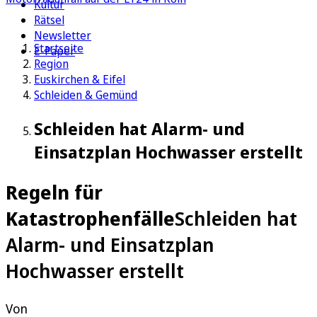
Kultur
Rätsel
Newsletter
Startseite
E-Paper
Region
Euskirchen & Eifel
Schleiden & Gemünd
Schleiden hat Alarm- und
Einsatzplan Hochwasser erstellt
Regeln für
Katastrophenfälle
Schleiden hat
Alarm- und Einsatzplan
Hochwasser erstellt
Von