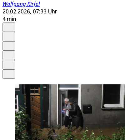
Wolfgang Kirfel
20.02.2026, 07:33 Uhr
4 min
Auf Google bevorzugen
Anhören
Schrift
Merken
Drucken
Teilen