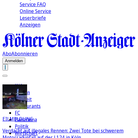
Service FAQ
Online Service
Leserbriefe
Anzeigen
Abo
Abonnieren
Anmelden
Köln
Region
Freizeit
Restaurants
FC
EILMELDUNG
Panorama
Politik
Verdacht auf illegales Rennen: Zwei Tote bei schwerem
Wirtschaft
Motorradunfall auf der L124 in Köln