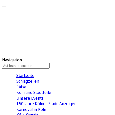
Mein KStA
Meine Artikel
Meine Region
Meine Newsletter
Mein KStA PLUS
Mein E-Paper
Navigation
Startseite
Schlagzeilen
Rätsel
Köln und Stadtteile
Unsere Events
150 Jahre Kölner Stadt-Anzeiger
Karneval in Köln