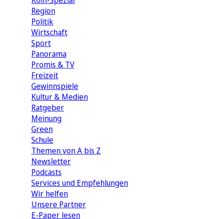
Köln-Spezial
Region
Politik
Wirtschaft
Sport
Panorama
Promis & TV
Freizeit
Gewinnspiele
Kultur & Medien
Ratgeber
Meinung
Green
Schule
Themen von A bis Z
Newsletter
Podcasts
Services und Empfehlungen
Wir helfen
Unsere Partner
E-Paper lesen