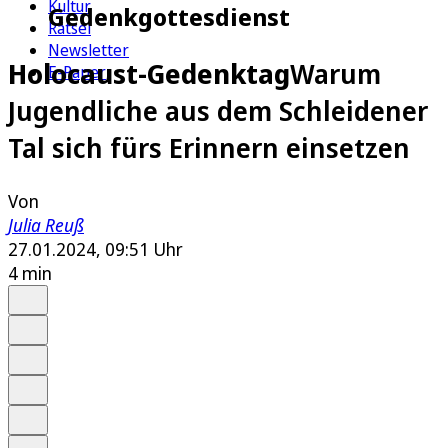
Kultur
Gedenkgottesdienst
Rätsel
Newsletter
Holocaust-Gedenktag
Warum
E-Paper
Jugendliche aus dem Schleidener
Tal sich fürs Erinnern einsetzen
Von
Julia Reuß
27.01.2024, 09:51 Uhr
4 min
Auf Google bevorzugen
Anhören
Schrift
Merken
Drucken
Teilen