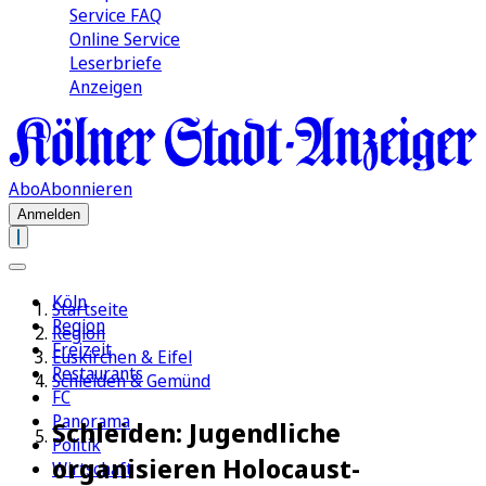
Service FAQ
Online Service
Leserbriefe
Anzeigen
Abo
Abonnieren
Anmelden
Köln
Startseite
Region
Region
Freizeit
Euskirchen & Eifel
Restaurants
Schleiden & Gemünd
FC
Panorama
Schleiden: Jugendliche
Politik
organisieren Holocaust-
Wirtschaft