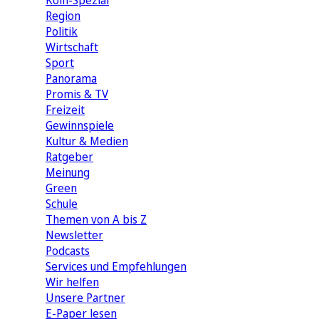
Köln-Spezial
Region
Politik
Wirtschaft
Sport
Panorama
Promis & TV
Freizeit
Gewinnspiele
Kultur & Medien
Ratgeber
Meinung
Green
Schule
Themen von A bis Z
Newsletter
Podcasts
Services und Empfehlungen
Wir helfen
Unsere Partner
E-Paper lesen