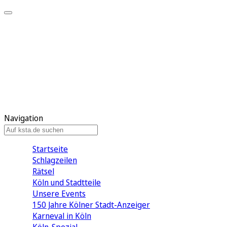
Mein KStA
Meine Artikel
Meine Region
Meine Newsletter
Mein KStA PLUS
Mein E-Paper
Navigation
Startseite
Schlagzeilen
Rätsel
Köln und Stadtteile
Unsere Events
150 Jahre Kölner Stadt-Anzeiger
Karneval in Köln