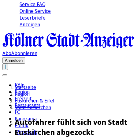
Service FAQ
Online Service
Leserbriefe
Anzeigen
Abo
Abonnieren
Anmelden
Köln
Startseite
Region
Region
Freizeit
Euskirchen & Eifel
Restaurants
Stadt Euskirchen
FC
Panorama
Autofahrer fühlt sich von Stadt
Politik
Euskirchen abgezockt
Wirtschaft