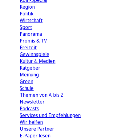
Köln-Spezial
Region
Politik
Wirtschaft
Sport
Panorama
Promis & TV
Freizeit
Gewinnspiele
Kultur & Medien
Ratgeber
Meinung
Green
Schule
Themen von A bis Z
Newsletter
Podcasts
Services und Empfehlungen
Wir helfen
Unsere Partner
E-Paper lesen