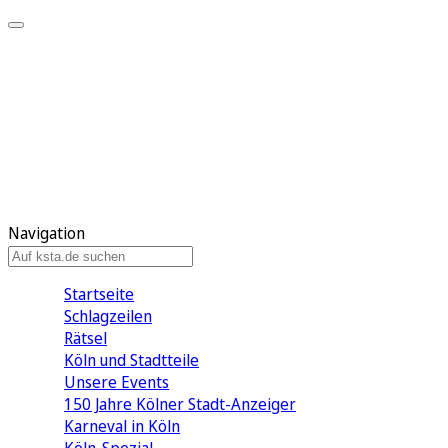
Mein KStA
Meine Artikel
Meine Region
Meine Newsletter
Mein KStA PLUS
Mein E-Paper
Navigation
Startseite
Schlagzeilen
Rätsel
Köln und Stadtteile
Unsere Events
150 Jahre Kölner Stadt-Anzeiger
Karneval in Köln