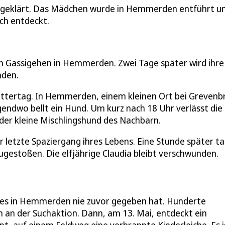
aufgeklärt. Das Mädchen wurde in Hemmerden entführt u
ch entdeckt.
im Gassigehen in Hemmerden. Zwei Tage später wird ihre 
nden.
Muttertag. In Hemmerden, einem kleinen Ort bei Grevenbr
rgendwo bellt ein Hund. Um kurz nach 18 Uhr verlässt die
J, der kleine Mischlingshund des Nachbarn.
der letzte Spaziergang ihres Lebens. Eine Stunde später t
zugestoßen. Die elfjährige Claudia bleibt verschwunden.
ie es in Hemmerden nie zuvor gegeben hat. Hunderte
ich an der Suchaktion. Dann, am 13. Mai, entdeckt ein
t, auf einem Feldweg eine verbrannte Kinderleiche. Es i