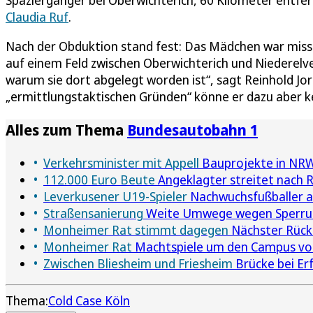
Claudia Ruf
.
Nach der Obduktion stand fest: Das Mädchen war missb
auf einem Feld zwischen Oberwichterich und Niederelve
warum sie dort abgelegt worden ist“, sagt Reinhold J
„ermittlungstaktischen Gründen“ könne er dazu aber 
Alles zum Thema
Bundesautobahn 1
Verkehrsminister mit Appell
Bauprojekte in NRW
112.000 Euro Beute
Angeklagter streitet nach R
Leverkusener U19-Spieler
Nachwuchsfußballer an 
Straßensanierung
Weite Umwege wegen Sperrun
Monheimer Rat stimmt dagegen
Nächster Rücks
Monheimer Rat
Machtspiele um den Campus vo
Zwischen Bliesheim und Friesheim
Brücke bei Erf
Thema:
Cold Case Köln