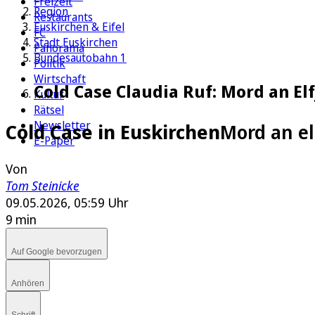
Freizeit
Region
Restaurants
Euskirchen & Eifel
FC
Stadt Euskirchen
Panorama
Bundesautobahn 1
Politik
Wirtschaft
Cold Case Claudia Ruf: Mord an Elf
Kultur
Rätsel
Newsletter
Cold Case in Euskirchen
Mord an el
E-Paper
Von
Tom Steinicke
09.05.2026, 05:59 Uhr
9 min
Auf Google bevorzugen
Anhören