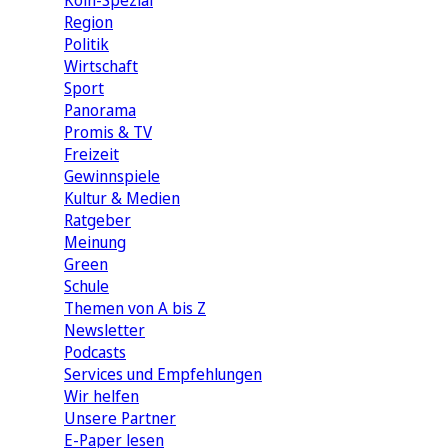
Köln-Spezial
Region
Politik
Wirtschaft
Sport
Panorama
Promis & TV
Freizeit
Gewinnspiele
Kultur & Medien
Ratgeber
Meinung
Green
Schule
Themen von A bis Z
Newsletter
Podcasts
Services und Empfehlungen
Wir helfen
Unsere Partner
E-Paper lesen