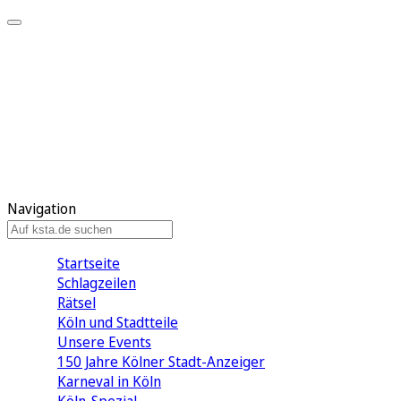
Mein KStA
Meine Artikel
Meine Region
Meine Newsletter
Mein KStA PLUS
Mein E-Paper
Navigation
Startseite
Schlagzeilen
Rätsel
Köln und Stadtteile
Unsere Events
150 Jahre Kölner Stadt-Anzeiger
Karneval in Köln