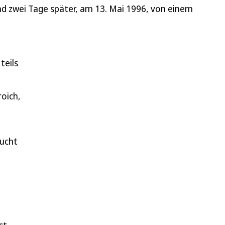
nd zwei Tage später, am 13. Mai 1996, von einem
teils
oich,
aucht
st