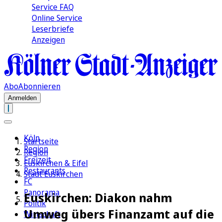
Service FAQ
Online Service
Leserbriefe
Anzeigen
Abo
Abonnieren
Anmelden
Köln
Startseite
Region
Region
Freizeit
Euskirchen & Eifel
Restaurants
Stadt Euskirchen
FC
Panorama
Euskirchen: Diakon nahm
Politik
Umweg übers Finanzamt auf die
Wirtschaft