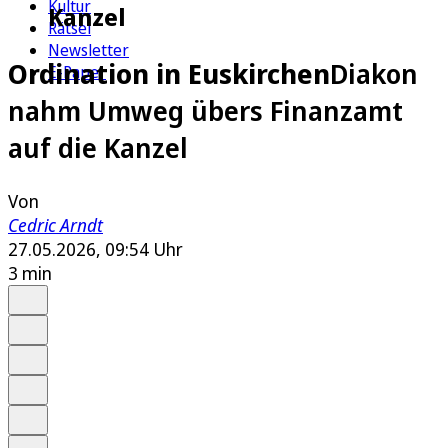
Kultur
Kanzel
Rätsel
Newsletter
Ordination in Euskirchen
Diakon
E-Paper
nahm Umweg übers Finanzamt
auf die Kanzel
Von
Cedric Arndt
27.05.2026, 09:54 Uhr
3 min
Auf Google bevorzugen
Anhören
Schrift
Merken
Drucken
Teilen