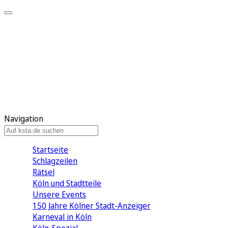
Mein KStA
Meine Artikel
Meine Region
Meine Newsletter
Mein KStA PLUS
Mein E-Paper
Navigation
Startseite
Schlagzeilen
Rätsel
Köln und Stadtteile
Unsere Events
150 Jahre Kölner Stadt-Anzeiger
Karneval in Köln