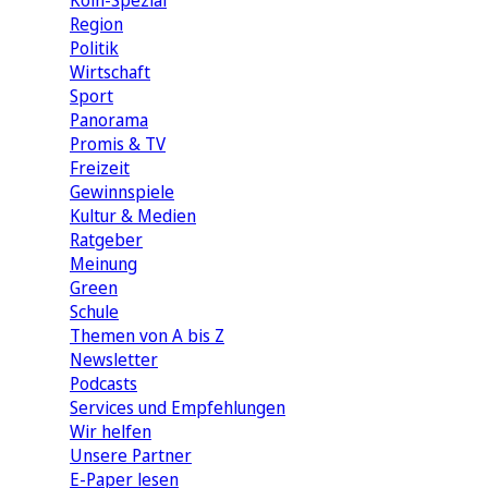
Köln-Spezial
Region
Politik
Wirtschaft
Sport
Panorama
Promis & TV
Freizeit
Gewinnspiele
Kultur & Medien
Ratgeber
Meinung
Green
Schule
Themen von A bis Z
Newsletter
Podcasts
Services und Empfehlungen
Wir helfen
Unsere Partner
E-Paper lesen