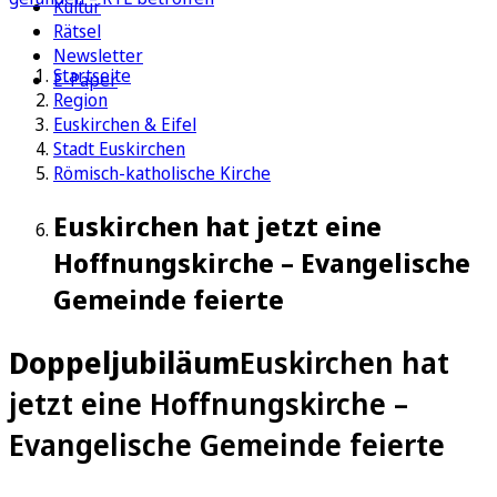
Kultur
Rätsel
Newsletter
Startseite
E-Paper
Region
Euskirchen & Eifel
Stadt Euskirchen
Römisch-katholische Kirche
Euskirchen hat jetzt eine
Hoffnungskirche – Evangelische
Gemeinde feierte
Doppeljubiläum
Euskirchen hat
jetzt eine Hoffnungskirche –
Evangelische Gemeinde feierte