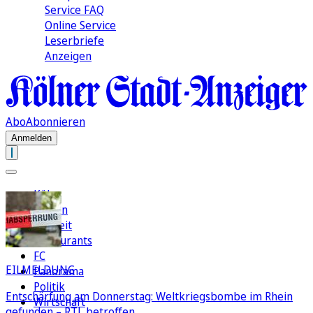
Service FAQ
Online Service
Leserbriefe
Anzeigen
Abo
Abonnieren
Anmelden
Köln
Region
Freizeit
Restaurants
FC
EILMELDUNG
Panorama
Politik
Entschärfung am Donnerstag: Weltkriegsbombe im Rhein
Wirtschaft
gefunden – RTL betroffen