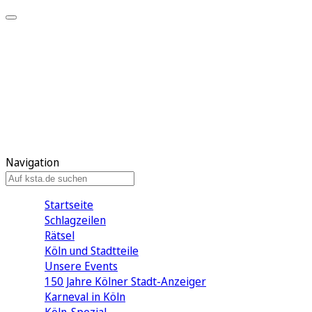
Mein KStA
Meine Artikel
Meine Region
Meine Newsletter
Mein KStA PLUS
Mein E-Paper
Navigation
Startseite
Schlagzeilen
Rätsel
Köln und Stadtteile
Unsere Events
150 Jahre Kölner Stadt-Anzeiger
Karneval in Köln