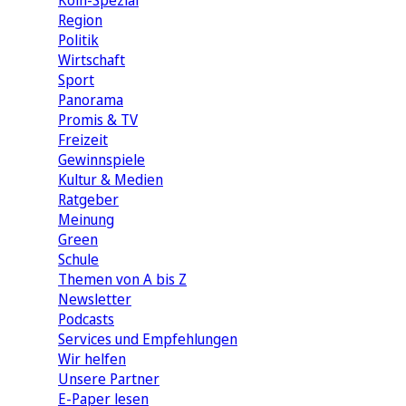
Köln-Spezial
Region
Politik
Wirtschaft
Sport
Panorama
Promis & TV
Freizeit
Gewinnspiele
Kultur & Medien
Ratgeber
Meinung
Green
Schule
Themen von A bis Z
Newsletter
Podcasts
Services und Empfehlungen
Wir helfen
Unsere Partner
E-Paper lesen