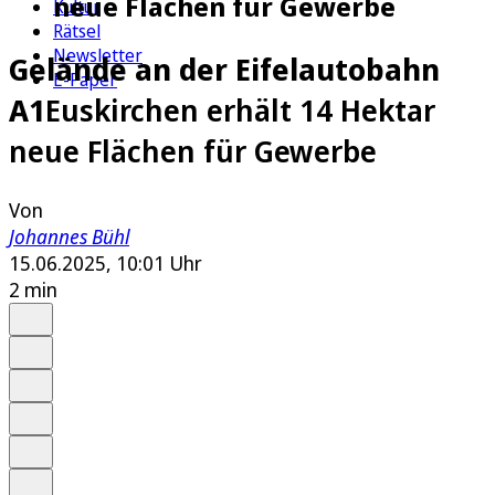
neue Flächen für Gewerbe
Kultur
Rätsel
Newsletter
Gelände an der Eifelautobahn
E-Paper
A1
Euskirchen erhält 14 Hektar
neue Flächen für Gewerbe
Von
Johannes Bühl
15.06.2025, 10:01 Uhr
2 min
Auf Google bevorzugen
Anhören
Schrift
Merken
Drucken
Teilen