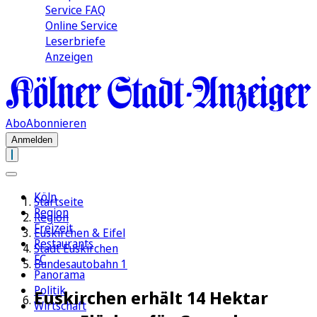
Service FAQ
Online Service
Leserbriefe
Anzeigen
Abo
Abonnieren
Anmelden
Köln
Startseite
Region
Region
Freizeit
Euskirchen & Eifel
Restaurants
Stadt Euskirchen
FC
Bundesautobahn 1
Panorama
Politik
Euskirchen erhält 14 Hektar
Wirtschaft