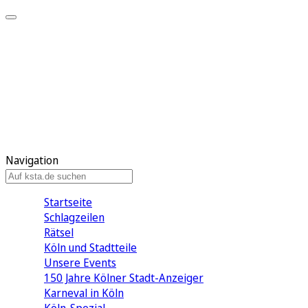
Mein KStA
Meine Artikel
Meine Region
Meine Newsletter
Mein KStA PLUS
Mein E-Paper
Navigation
Startseite
Schlagzeilen
Rätsel
Köln und Stadtteile
Unsere Events
150 Jahre Kölner Stadt-Anzeiger
Karneval in Köln