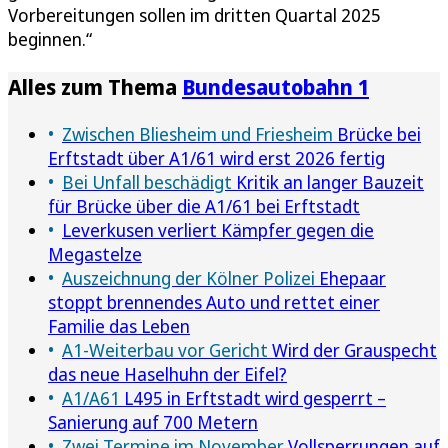
Vorbereitungen sollen im dritten Quartal 2025
beginnen.“
Alles zum Thema
Bundesautobahn 1
Zwischen Bliesheim und Friesheim
Brücke bei
Erftstadt über A1/61 wird erst 2026 fertig
Bei Unfall beschädigt
Kritik an langer Bauzeit
für Brücke über die A1/61 bei Erftstadt
Leverkusen verliert Kämpfer gegen die
Megastelze
Auszeichnung der Kölner Polizei
Ehepaar
stoppt brennendes Auto und rettet einer
Familie das Leben
A1-Weiterbau vor Gericht
Wird der Grauspecht
das neue Haselhuhn der Eifel?
A1/A61
L495 in Erftstadt wird gesperrt –
Sanierung auf 700 Metern
Zwei Termine im November
Vollsperrungen auf