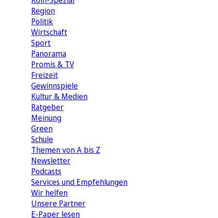
Köln-Spezial
Region
Politik
Wirtschaft
Sport
Panorama
Promis & TV
Freizeit
Gewinnspiele
Kultur & Medien
Ratgeber
Meinung
Green
Schule
Themen von A bis Z
Newsletter
Podcasts
Services und Empfehlungen
Wir helfen
Unsere Partner
E-Paper lesen