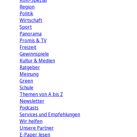
Köln-Spezial
Region
Politik
Wirtschaft
Sport
Panorama
Promis & TV
Freizeit
Gewinnspiele
Kultur & Medien
Ratgeber
Meinung
Green
Schule
Themen von A bis Z
Newsletter
Podcasts
Services und Empfehlungen
Wir helfen
Unsere Partner
E-Paper lesen