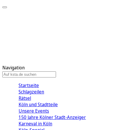
Mein KStA
Meine Artikel
Meine Region
Meine Newsletter
Mein KStA PLUS
Mein E-Paper
Navigation
Startseite
Schlagzeilen
Rätsel
Köln und Stadtteile
Unsere Events
150 Jahre Kölner Stadt-Anzeiger
Karneval in Köln