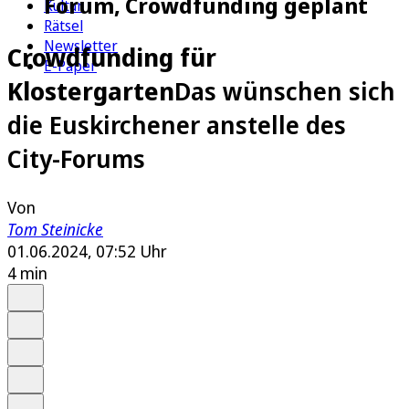
Forum, Crowdfunding geplant
Kultur
Rätsel
Newsletter
Crowdfunding für
E-Paper
Klostergarten
Das wünschen sich
die Euskirchener anstelle des
City-Forums
Von
Tom Steinicke
01.06.2024, 07:52 Uhr
4 min
Auf Google bevorzugen
Anhören
Schrift
Merken
Drucken