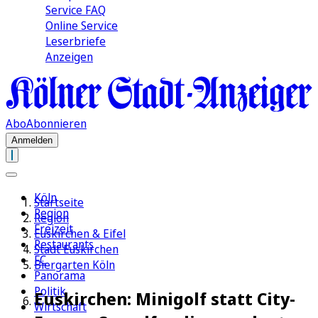
Service FAQ
Online Service
Leserbriefe
Anzeigen
Abo
Abonnieren
Anmelden
Köln
Startseite
Region
Region
Freizeit
Euskirchen & Eifel
Restaurants
Stadt Euskirchen
FC
Biergarten Köln
Panorama
Politik
Euskirchen: Minigolf statt City-
Wirtschaft