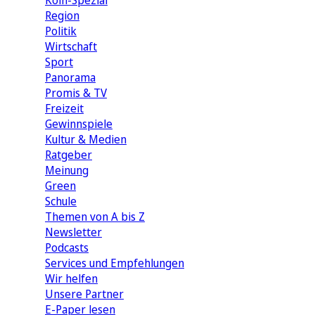
Köln-Spezial
Region
Politik
Wirtschaft
Sport
Panorama
Promis & TV
Freizeit
Gewinnspiele
Kultur & Medien
Ratgeber
Meinung
Green
Schule
Themen von A bis Z
Newsletter
Podcasts
Services und Empfehlungen
Wir helfen
Unsere Partner
E-Paper lesen