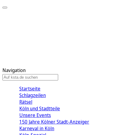
Mein KStA
Meine Artikel
Meine Region
Meine Newsletter
Mein KStA PLUS
Mein E-Paper
Navigation
Startseite
Schlagzeilen
Rätsel
Köln und Stadtteile
Unsere Events
150 Jahre Kölner Stadt-Anzeiger
Karneval in Köln