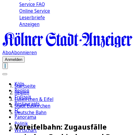
Service FAQ
Online Service
Leserbriefe
Anzeigen
Abo
Abonnieren
Anmelden
Köln
Startseite
Region
Region
Freizeit
Euskirchen & Eifel
Restaurants
Stadt Euskirchen
FC
Deutsche Bahn
Panorama
Politik
Voreifelbahn: Zugausfälle
Wirtschaft