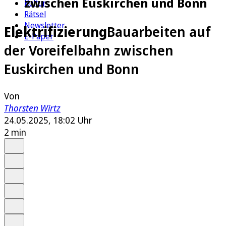
zwischen Euskirchen und Bonn
Kultur
Rätsel
Newsletter
Elektrifizierung
Bauarbeiten auf
E-Paper
der Voreifelbahn zwischen
Euskirchen und Bonn
Von
Thorsten Wirtz
24.05.2025, 18:02 Uhr
2 min
Auf Google bevorzugen
Anhören
Schrift
Merken
Drucken
Teilen