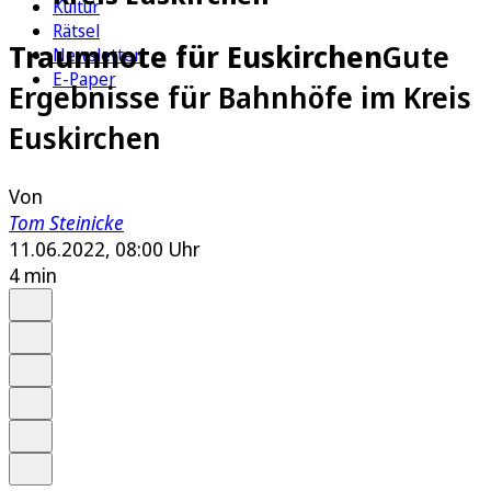
Kultur
Rätsel
Traumnote für Euskirchen
Gute
Newsletter
E-Paper
Ergebnisse für Bahnhöfe im Kreis
Euskirchen
Von
Tom Steinicke
11.06.2022, 08:00 Uhr
4 min
Auf Google bevorzugen
Anhören
Schrift
Merken
Drucken
Teilen