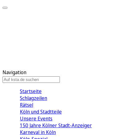
Mein KStA
Meine Artikel
Meine Region
Meine Newsletter
Mein KStA PLUS
Mein E-Paper
Navigation
Startseite
Schlagzeilen
Rätsel
Köln und Stadtteile
Unsere Events
150 Jahre Kölner Stadt-Anzeiger
Karneval in Köln