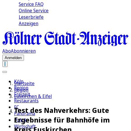
Service FAQ
Online Service
Leserbriefe
Anzeigen
Abo
Abonnieren
Anmelden
Köln
Startseite
Region
Region
Freizeit
Euskirchen & Eifel
Restaurants
FC
Test des Nahverkehrs: Gute
Panorama
Ergebnisse für Bahnhöfe im
Politik
Wirtschaft
Kreis Euskirchen