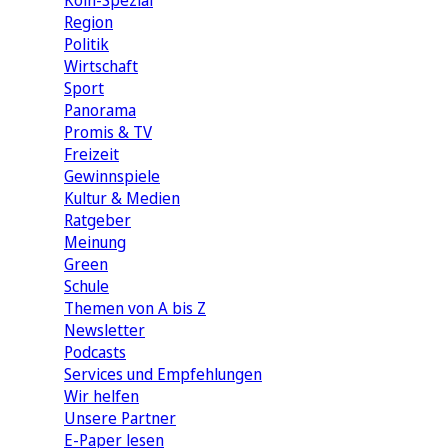
Köln-Spezial
Region
Politik
Wirtschaft
Sport
Panorama
Promis & TV
Freizeit
Gewinnspiele
Kultur & Medien
Ratgeber
Meinung
Green
Schule
Themen von A bis Z
Newsletter
Podcasts
Services und Empfehlungen
Wir helfen
Unsere Partner
E-Paper lesen