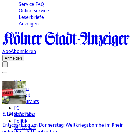
Service FAQ
Online Service
Leserbriefe
Anzeigen
Abo
Abonnieren
Anmelden
Köln
Region
Freizeit
Restaurants
FC
EILMELDUNG
Panorama
Politik
Entschärfung am Donnerstag: Weltkriegsbombe im Rhein
Wirtschaft
gefunden – RTL betroffen