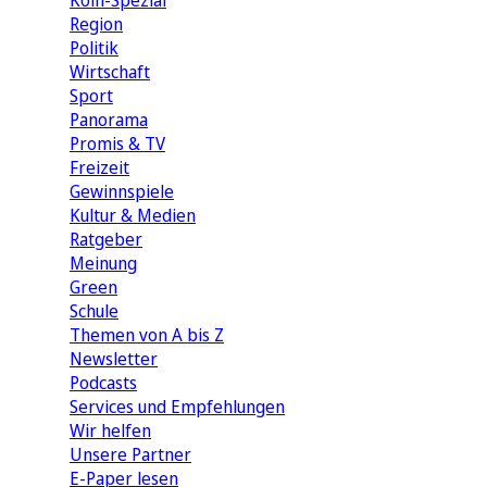
Köln-Spezial
Region
Politik
Wirtschaft
Sport
Panorama
Promis & TV
Freizeit
Gewinnspiele
Kultur & Medien
Ratgeber
Meinung
Green
Schule
Themen von A bis Z
Newsletter
Podcasts
Services und Empfehlungen
Wir helfen
Unsere Partner
E-Paper lesen