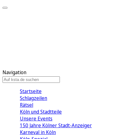
Mein KStA
Meine Artikel
Meine Region
Meine Newsletter
Mein KStA PLUS
Mein E-Paper
Navigation
Startseite
Schlagzeilen
Rätsel
Köln und Stadtteile
Unsere Events
150 Jahre Kölner Stadt-Anzeiger
Karneval in Köln