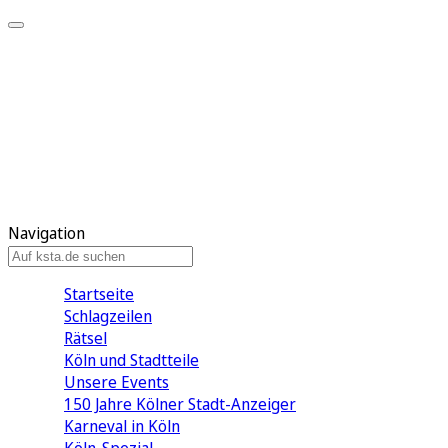
Mein KStA
Meine Artikel
Meine Region
Meine Newsletter
Mein KStA PLUS
Mein E-Paper
Navigation
Startseite
Schlagzeilen
Rätsel
Köln und Stadtteile
Unsere Events
150 Jahre Kölner Stadt-Anzeiger
Karneval in Köln