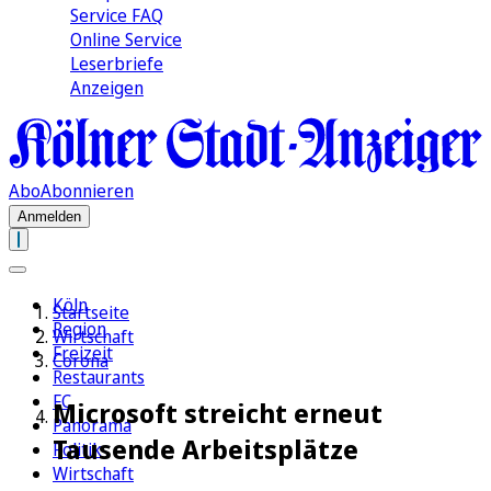
Service FAQ
Online Service
Leserbriefe
Anzeigen
Abo
Abonnieren
Anmelden
Köln
Startseite
Region
Wirtschaft
Freizeit
Corona
Restaurants
FC
Microsoft streicht erneut
Panorama
Tausende Arbeitsplätze
Politik
Wirtschaft