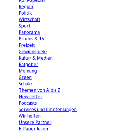
Köln-Spezial
Region
Politik
Wirtschaft
Sport
Panorama
Promis & TV
Freizeit
Gewinnspiele
Kultur & Medien
Ratgeber
Meinung
Green
Schule
Themen von A bis Z
Newsletter
Podcasts
Services und Empfehlungen
Wir helfen
Unsere Partner
E-Paper lesen