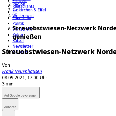
Freizeit
Region
Restaurants
Euskirchen & Eifel
FC
Weilerswist
Panorama
Politik
Streuobstwiesen-Netzwerk Nordei
Wirtschaft
Kultur
genießen
Rätsel
Newsletter
Streuobstwiesen-Netzwerk Norde
E-Paper
Von
Frank Neuenhausen
08.09.2021, 17:00 Uhr
3 min
Auf Google bevorzugen
Anhören