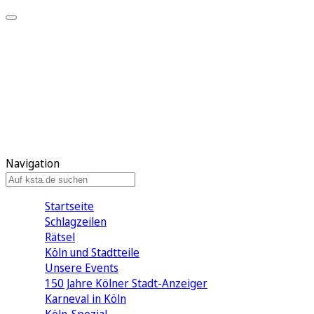
Mein KStA
Meine Artikel
Meine Region
Meine Newsletter
Mein KStA PLUS
Mein E-Paper
Navigation
Startseite
Schlagzeilen
Rätsel
Köln und Stadtteile
Unsere Events
150 Jahre Kölner Stadt-Anzeiger
Karneval in Köln