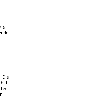
ft
Die
zende
. Die
 hat.
lten
in