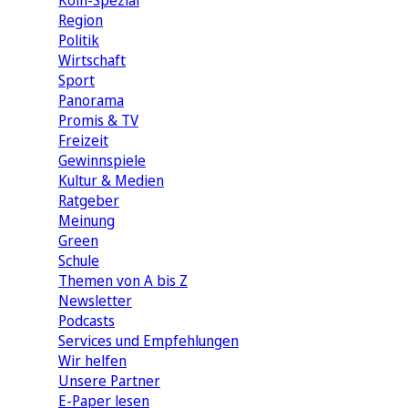
Köln-Spezial
Region
Politik
Wirtschaft
Sport
Panorama
Promis & TV
Freizeit
Gewinnspiele
Kultur & Medien
Ratgeber
Meinung
Green
Schule
Themen von A bis Z
Newsletter
Podcasts
Services und Empfehlungen
Wir helfen
Unsere Partner
E-Paper lesen