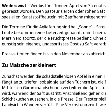
Weilerswist
– Vier bis fünf Tonnen Äpfel von Streuob
gepresst worden. Den pasteurisierten oder rohen Saft
speziellen Kunststoffbeuteln mit Zapfhahn mitgenomm
Die Termine für die Anlieferung sind bei „Sonne“ – St
Leute bekommen eine Lieferzeit genannt, damit niema
Martin Holzportz, der die Fruchtpresse bedient. Ohne d
günstig sein eigenes, ungespritztes Obst zu Saft verarb
Pressaktionen finden bis in den November an zahlreic
Zu Maische zerkleinert
Zunächst werden die schadstellenlosen Äpfel in einen 
fängt an zu triefen, sobald sie auf den Tüchern ist, d
Mit festen Gummihandschuhen verteilt er die Apfelstüc
wird, während der Saft austritt. Anschließend gehen die
Schichtkuchen aussehen, in die Presse. Der Trester ble
Landwirt in Wannen verfüllt. Eine Verkostung zeigt, wie