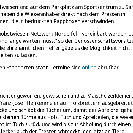
stwiesen sind auf dem Parkplatz am Sportzentrum zu Sa
 haben die Wieseninhaber direkt nach dem Pressen in
en, die in bedruckten Pappboxen verschwinden.
reuobstwiesen-Netzwerk Nordeifel – vereinbart worden. „
nd lange warten muss,“ so der Genossenschaftsvorsit
ie ehrenamtlichen Helfer gäbe es die Möglichkeit nicht,
eiten zu lassen.
hen Standorten statt. Termine sind
online
abrufbar.
Trichter geworfen, gewaschen und zu Maische zerkleinert
ie Franz-Josef Henkenmeier auf Holzbrettern ausgebreitet
ke und schlägt die Tücher um, damit der Apfelbrei geha
 kleinen Türme aus Holz, Tuch und Apfelteilen, die wie e
ibt im Tuch zurück und wird bis zur Abholung durch einen
 lecker auch der Trester schmeckt, der jetzt an Tiere