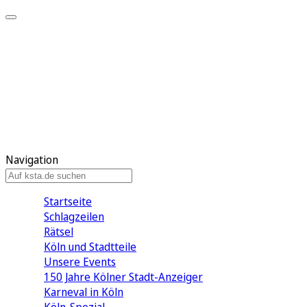
Mein KStA
Meine Artikel
Meine Region
Meine Newsletter
Mein KStA PLUS
Mein E-Paper
Navigation
Startseite
Schlagzeilen
Rätsel
Köln und Stadtteile
Unsere Events
150 Jahre Kölner Stadt-Anzeiger
Karneval in Köln