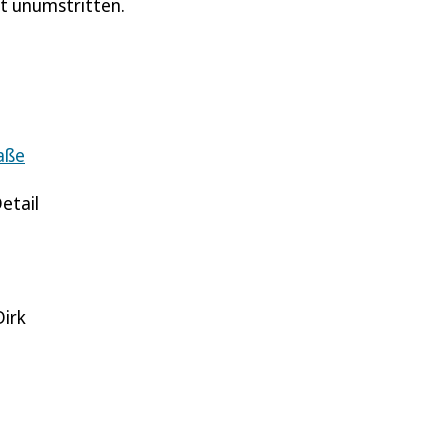
ht unumstritten.
aße
etail
Dirk