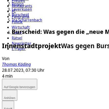
Freizeit
Region
Restaurants
Leverkusen
FC
Burscheid
Panorama
Ina Scharrenbach
Politik
Wirtschaft
Burscheid: Was gegen die „neue M
Kultur
Rätsel
Newsletter
Innenstadtprojekt
Was gegen Burs
E-Paper
Von
Thomas Käding
28.07.2023, 07:30 Uhr
4 min
Auf Google bevorzugen
Anhören