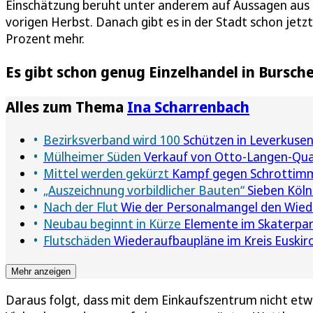
Einschätzung beruht unter anderem auf Aussagen aus 
vorigen Herbst. Danach gibt es in der Stadt schon jetzt
Prozent mehr.
Es gibt schon genug Einzelhandel in Bursch
Alles zum Thema
Ina Scharrenbach
Bezirksverband wird 100
Schützen in Leverkuse
Mülheimer Süden
Verkauf von Otto-Langen-Quart
Mittel werden gekürzt
Kampf gegen Schrottimmo
„Auszeichnung vorbildlicher Bauten“
Sieben Köln
Nach der Flut
Wie der Personalmangel den Wied
Neubau beginnt in Kürze
Elemente im Skaterpark
Flutschäden
Wiederaufbaupläne im Kreis Euskirc
Mehr anzeigen
Daraus folgt, dass mit dem Einkaufszentrum nicht etwa