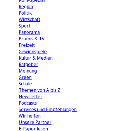
Köln-Spezial
Region
Politik
Wirtschaft
Sport
Panorama
Promis & TV
Freizeit
Gewinnspiele
Kultur & Medien
Ratgeber
Meinung
Green
Schule
Themen von A bis Z
Newsletter
Podcasts
Services und Empfehlungen
Wir helfen
Unsere Partner
E-Paper lesen