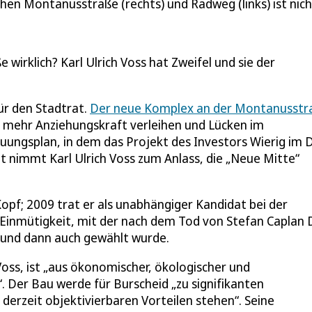
en Montanusstraße (rechts) und Radweg (links) ist nic
irklich? Karl Ulrich Voss hat Zweifel und sie der
ür den Stadtrat.
Der neue Komplex an der Montanusstr
t mehr Anziehungskraft verleihen und Lücken im
uungsplan, in dem das Projekt des Investors Wierig im D
tt nimmt Karl Ulrich Voss zum Anlass, die „Neue Mitte“
 Kopf; 2009 trat er als unabhängiger Kandidat bei der
e Einmütigkeit, mit der nach dem Tod von Stefan Caplan 
n und dann auch gewählt wurde.
ss, ist „aus ökonomischer, ökologischer und
“. Der Bau werde für Burscheid „zu signifikanten
 derzeit objektivierbaren Vorteilen stehen“. Seine