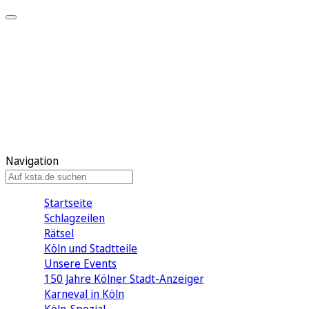
Mein KStA
Meine Artikel
Meine Region
Meine Newsletter
Mein KStA PLUS
Mein E-Paper
Navigation
Startseite
Schlagzeilen
Rätsel
Köln und Stadtteile
Unsere Events
150 Jahre Kölner Stadt-Anzeiger
Karneval in Köln