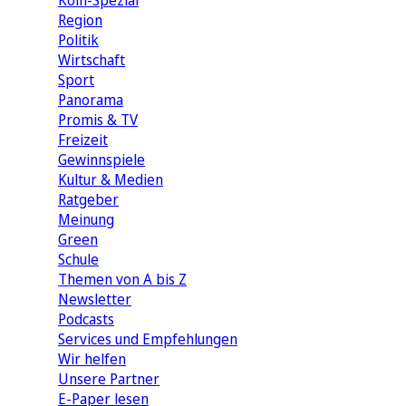
Köln-Spezial
Region
Politik
Wirtschaft
Sport
Panorama
Promis & TV
Freizeit
Gewinnspiele
Kultur & Medien
Ratgeber
Meinung
Green
Schule
Themen von A bis Z
Newsletter
Podcasts
Services und Empfehlungen
Wir helfen
Unsere Partner
E-Paper lesen