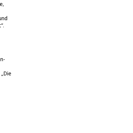
e,
und
“.
en-
 „Die