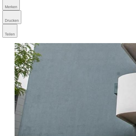
Merken
Drucken
Teilen