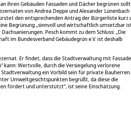
g an ihren Gebäuden Fassaden und Dächer begrünen sollt
Dezernaten von Andrea Deppe und Alexander Lünenbach
rstet den entsprechenden Antrag der Bürgerliste kurz 
ne Begrünung „sinnvoll und wirtschaftlich umsetzbar ist
r Dachsanierungen. Pesch kommt zu dem Schluss: „Die
schaft im Bundesverband Gebäudegrün e.V. ist deshalb
rnat. Er findet, dass die Stadtverwaltung mit Fassad
ann: Wertvolle, durch die Versiegelung verlorene
adtverwaltung ein Vorbild sein für private Bauherren.
ter Umweltgesichtspunkten begrüßt, da diese die
fördert und unterstützt“, ist seine Einschätzung.