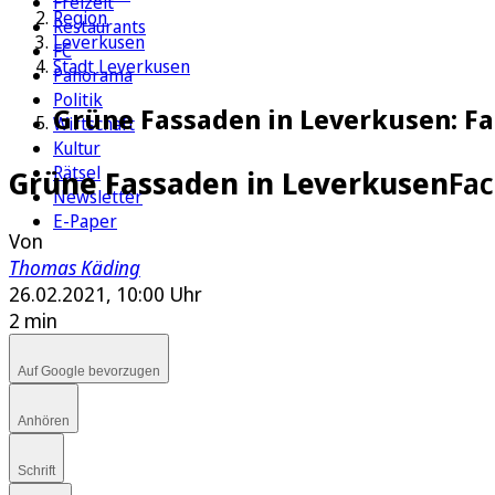
Freizeit
Region
Restaurants
Leverkusen
FC
Stadt Leverkusen
Panorama
Politik
Grüne Fassaden in Leverkusen: F
Wirtschaft
Kultur
Rätsel
Grüne Fassaden in Leverkusen
Fac
Newsletter
E-Paper
Von
Thomas Käding
26.02.2021, 10:00 Uhr
2 min
Auf Google bevorzugen
Anhören
Schrift