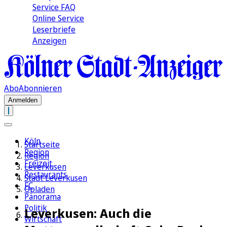
Service FAQ
Online Service
Leserbriefe
Anzeigen
Abo
Abonnieren
Anmelden
Köln
Startseite
Region
Region
Freizeit
Leverkusen
Restaurants
Stadt Leverkusen
FC
Opladen
Panorama
Politik
Leverkusen: Auch die
Wirtschaft