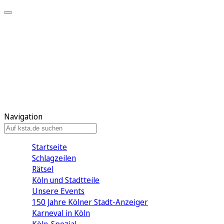
Mein KStA
Meine Artikel
Meine Region
Meine Newsletter
Mein KStA PLUS
Mein E-Paper
Navigation
Startseite
Schlagzeilen
Rätsel
Köln und Stadtteile
Unsere Events
150 Jahre Kölner Stadt-Anzeiger
Karneval in Köln