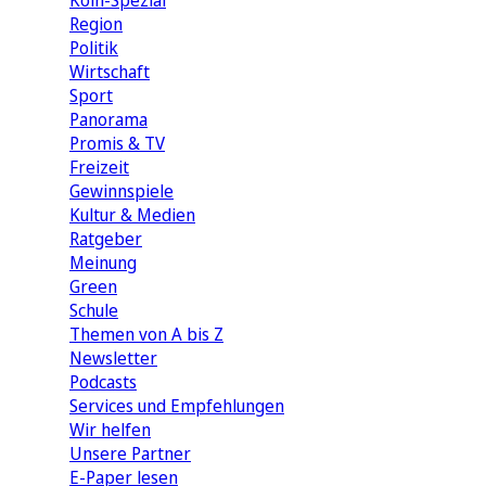
Köln-Spezial
Region
Politik
Wirtschaft
Sport
Panorama
Promis & TV
Freizeit
Gewinnspiele
Kultur & Medien
Ratgeber
Meinung
Green
Schule
Themen von A bis Z
Newsletter
Podcasts
Services und Empfehlungen
Wir helfen
Unsere Partner
E-Paper lesen