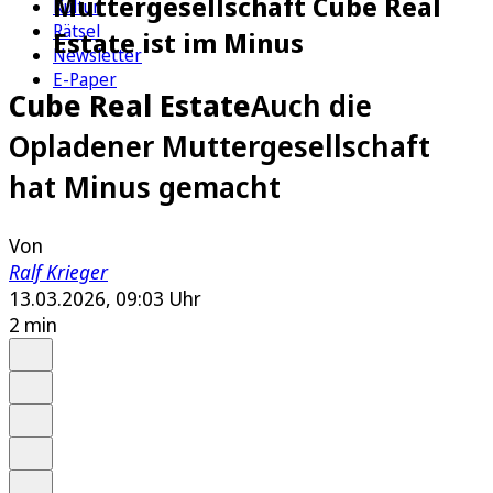
Muttergesellschaft Cube Real
Kultur
Rätsel
Estate ist im Minus
Newsletter
E-Paper
Cube Real Estate
Auch die
Opladener Muttergesellschaft
hat Minus gemacht
Von
Ralf Krieger
13.03.2026, 09:03 Uhr
2 min
Auf Google bevorzugen
Anhören
Schrift
Merken
Drucken