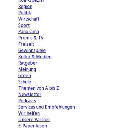
Köln-Spezial
Region
Politik
Wirtschaft
Sport
Panorama
Promis & TV
Freizeit
Gewinnspiele
Kultur & Medien
Ratgeber
Meinung
Green
Schule
Themen von A bis Z
Newsletter
Podcasts
Services und Empfehlungen
Wir helfen
Unsere Partner
E-Paper lesen