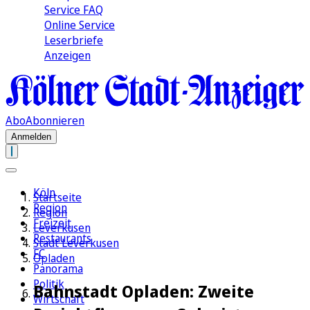
Service FAQ
Online Service
Leserbriefe
Anzeigen
Abo
Abonnieren
Anmelden
Köln
Startseite
Region
Region
Freizeit
Leverkusen
Restaurants
Stadt Leverkusen
FC
Opladen
Panorama
Politik
Bahnstadt Opladen: Zweite
Wirtschaft