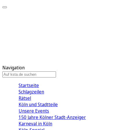
Mein KStA
Meine Artikel
Meine Region
Meine Newsletter
Mein KStA PLUS
Mein E-Paper
Navigation
Startseite
Schlagzeilen
Rätsel
Köln und Stadtteile
Unsere Events
150 Jahre Kölner Stadt-Anzeiger
Karneval in Köln