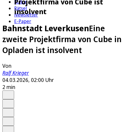
Projektfirma von Cube ist
Kultur
Rätsel
insolvent
Newsletter
E-Paper
Bahnstadt Leverkusen
Eine
zweite Projektfirma von Cube in
Opladen ist insolvent
Von
Ralf Krieger
04.03.2026, 02:00 Uhr
2 min
Auf Google bevorzugen
Anhören
Schrift
Merken
Drucken