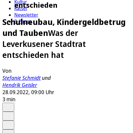
Kultur
entschieden
Rätsel
Newsletter
Schulneubau, Kindergeldbetrug
E-Paper
und Tauben
Was der
Leverkusener Stadtrat
entschieden hat
Von
Stefanie Schmidt
und
Hendrik Geisler
28.09.2022, 09:00 Uhr
3 min
Auf Google bevorzugen
Anhören
Schrift
Merken