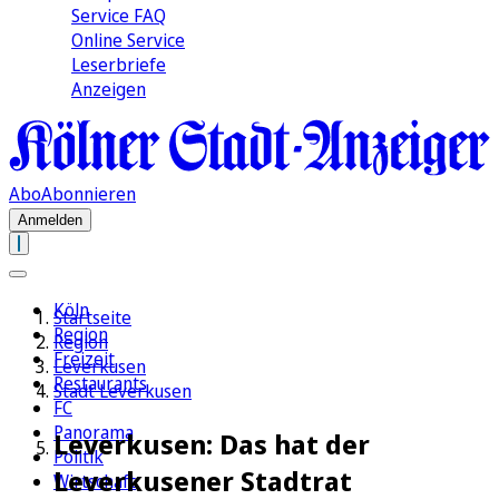
Service FAQ
Online Service
Leserbriefe
Anzeigen
Abo
Abonnieren
Anmelden
Köln
Startseite
Region
Region
Freizeit
Leverkusen
Restaurants
Stadt Leverkusen
FC
Panorama
Leverkusen: Das hat der
Politik
Leverkusener Stadtrat
Wirtschaft