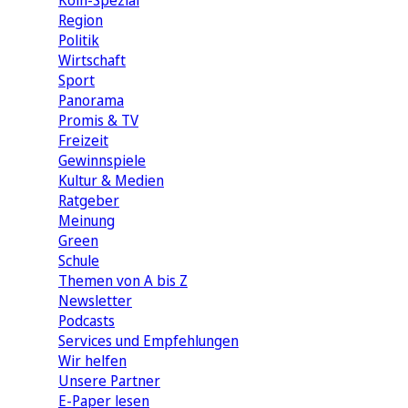
Köln-Spezial
Region
Politik
Wirtschaft
Sport
Panorama
Promis & TV
Freizeit
Gewinnspiele
Kultur & Medien
Ratgeber
Meinung
Green
Schule
Themen von A bis Z
Newsletter
Podcasts
Services und Empfehlungen
Wir helfen
Unsere Partner
E-Paper lesen