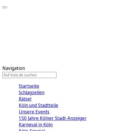
Mein KStA
Meine Artikel
Meine Region
Meine Newsletter
Mein KStA PLUS
Mein E-Paper
Navigation
Startseite
Schlagzeilen
Rätsel
Köln und Stadtteile
Unsere Events
150 Jahre Kölner Stadt-Anzeiger
Karneval in Köln