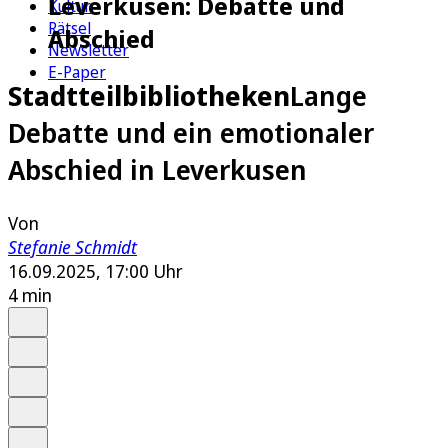
Leverkusen: Debatte und
Kultur
Rätsel
Abschied
Newsletter
E-Paper
Stadtteilbibliotheken
Lange
Debatte und ein emotionaler
Abschied in Leverkusen
Von
Stefanie Schmidt
16.09.2025, 17:00 Uhr
4 min
Auf Google bevorzugen
Anhören
Schrift
Merken
Drucken