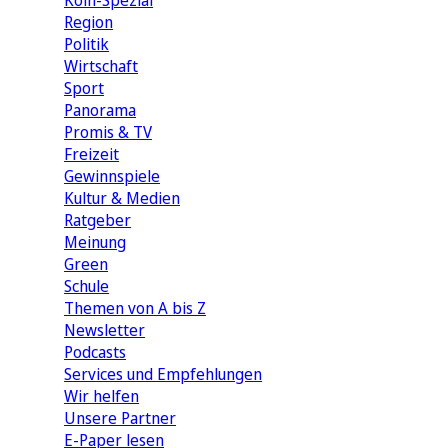
Köln-Spezial
Region
Politik
Wirtschaft
Sport
Panorama
Promis & TV
Freizeit
Gewinnspiele
Kultur & Medien
Ratgeber
Meinung
Green
Schule
Themen von A bis Z
Newsletter
Podcasts
Services und Empfehlungen
Wir helfen
Unsere Partner
E-Paper lesen