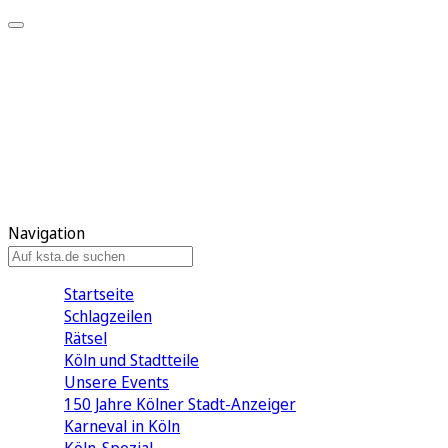
Mein KStA
Meine Artikel
Meine Region
Meine Newsletter
Mein KStA PLUS
Mein E-Paper
Navigation
Startseite
Schlagzeilen
Rätsel
Köln und Stadtteile
Unsere Events
150 Jahre Kölner Stadt-Anzeiger
Karneval in Köln