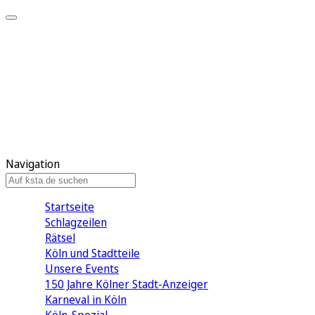
Mein KStA
Meine Artikel
Meine Region
Meine Newsletter
Mein KStA PLUS
Mein E-Paper
Navigation
Startseite
Schlagzeilen
Rätsel
Köln und Stadtteile
Unsere Events
150 Jahre Kölner Stadt-Anzeiger
Karneval in Köln