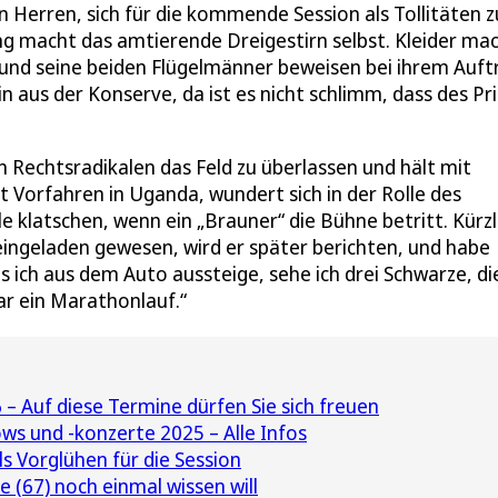
Herren, sich für die kommende Session als Tollitäten z
ng macht das amtierende Dreigestirn selbst. Kleider ma
 und seine beiden Flügelmänner beweisen bei ihrem Auftr
aus der Konserve, da ist es nicht schlimm, dass des Pr
n Rechtsradikalen das Feld zu überlassen und hält mit
Vorfahren in Uganda, wundert sich in der Rolle des
klatschen, wenn ein „Brauner“ die Bühne betritt. Kürzl
eingeladen gewesen, wird er später berichten, und habe
 ich aus dem Auto aussteige, sehe ich drei Schwarze, di
ar ein Marathonlauf.“
– Auf diese Termine dürfen Sie sich freuen
s und -konzerte 2025 – Alle Infos
s Vorglühen für die Session
(67) noch einmal wissen will