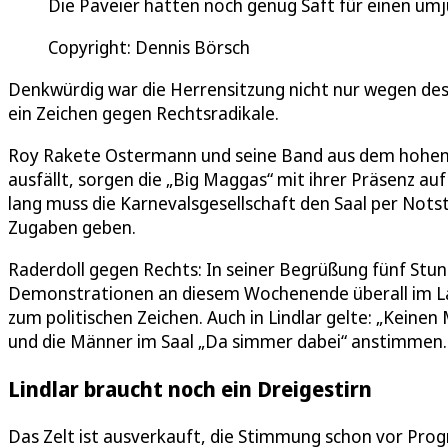
Die Paveier hatten noch genug Saft für einen umju
Copyright: Dennis Börsch
Denkwürdig war die Herrensitzung nicht nur wegen des
ein Zeichen gegen Rechtsradikale.
Roy Rakete Ostermann und seine Band aus dem hohen No
ausfällt, sorgen die „Big Maggas“ mit ihrer Präsenz au
lang muss die Karnevalsgesellschaft den Saal per Not
Zugaben geben.
Raderdoll gegen Rechts: In seiner Begrüßung fünf Stun
Demonstrationen an diesem Wochenende überall im Land
zum politischen Zeichen. Auch in Lindlar gelte: „Keinen
und die Männer im Saal „Da simmer dabei“ anstimmen.
Lindlar braucht noch ein Dreigestirn
Das Zelt ist ausverkauft, die Stimmung schon vor Pro