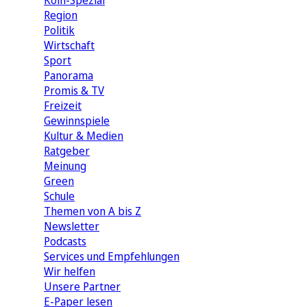
Köln-Spezial
Region
Politik
Wirtschaft
Sport
Panorama
Promis & TV
Freizeit
Gewinnspiele
Kultur & Medien
Ratgeber
Meinung
Green
Schule
Themen von A bis Z
Newsletter
Podcasts
Services und Empfehlungen
Wir helfen
Unsere Partner
E-Paper lesen