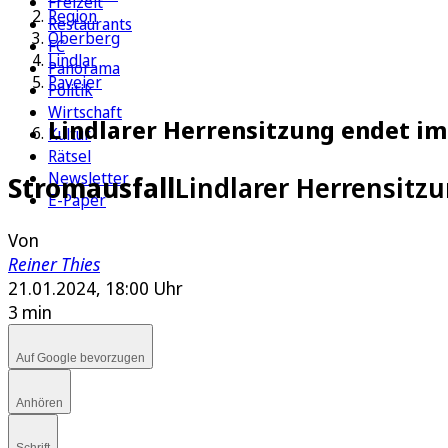
Freizeit
Region
Restaurants
Oberberg
FC
Lindlar
Panorama
Paveier
Politik
Wirtschaft
Lindlarer Herrensitzung endet i
Kultur
Rätsel
Newsletter
Stromausfall
Lindlarer Herrensitz
E-Paper
Von
Reiner Thies
21.01.2024, 18:00 Uhr
3 min
Auf Google bevorzugen
Anhören