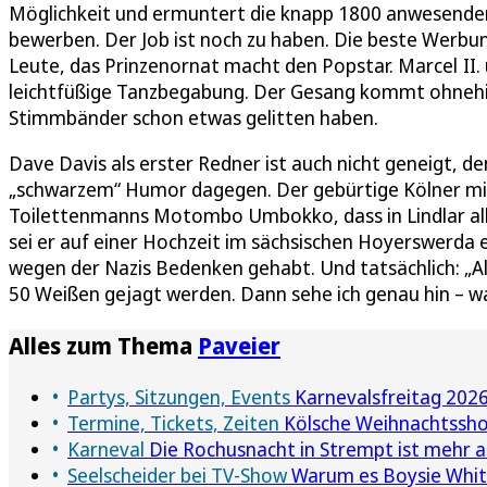
Möglichkeit und ermuntert die knapp 1800 anwesenden 
bewerben. Der Job ist noch zu haben. Die beste Werbu
Leute, das Prinzenornat macht den Popstar. Marcel II.
leichtfüßige Tanzbegabung. Der Gesang kommt ohnehin 
Stimmbänder schon etwas gelitten haben.
Dave Davis als erster Redner ist auch nicht geneigt, de
„schwarzem“ Humor dagegen. Der gebürtige Kölner mit 
Toilettenmanns Motombo Umbokko, dass in Lindlar alle 
sei er auf einer Hochzeit im sächsischen Hoyerswerda 
wegen der Nazis Bedenken gehabt. Und tatsächlich: „Als
50 Weißen gejagt werden. Dann sehe ich genau hin – w
Alles zum Thema
Paveier
Partys, Sitzungen, Events
Karnevalsfreitag 2026 
Termine, Tickets, Zeiten
Kölsche Weihnachtsshow
Karneval
Die Rochusnacht in Strempt ist mehr al
Seelscheider bei TV-Show
Warum es Boysie White 