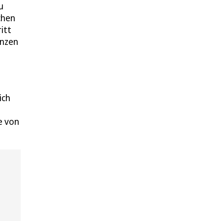
u
chen
itt
inzen
ich
e von