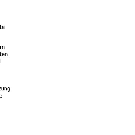
te
om
uten
i
tzung
le