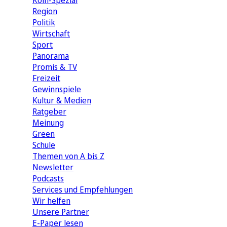
Köln-Spezial
Region
Politik
Wirtschaft
Sport
Panorama
Promis & TV
Freizeit
Gewinnspiele
Kultur & Medien
Ratgeber
Meinung
Green
Schule
Themen von A bis Z
Newsletter
Podcasts
Services und Empfehlungen
Wir helfen
Unsere Partner
E-Paper lesen