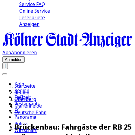
Service FAQ
Online Service
Leserbriefe
Anzeigen
Abo
Abonnieren
Anmelden
Köln
Startseite
Region
Region
Freizeit
Oberberg
Restaurants
Marienheide
FC
Deutsche Bahn
Panorama
Politik
Brückenbau: Fahrgäste der RB 25
Wirtschaft