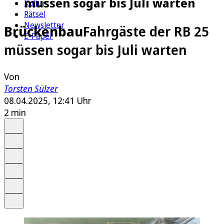
müssen sogar bis Juli warten
Kultur
Rätsel
Newsletter
Brückenbau
Fahrgäste der RB 25
E-Paper
müssen sogar bis Juli warten
Von
Torsten Sülzer
08.04.2025, 12:41 Uhr
2 min
Auf Google bevorzugen
Anhören
Schrift
Merken
Drucken
Teilen