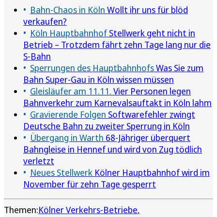
Bahn-Chaos in Köln
Wollt ihr uns für blöd
verkaufen?
Köln Hauptbahnhof
Stellwerk geht nicht in
Betrieb – Trotzdem fährt zehn Tage lang nur die
S-Bahn
Sperrungen des Hauptbahnhofs
Was Sie zum
Bahn Super-Gau in Köln wissen müssen
Gleisläufer am 11.11.
Vier Personen legen
Bahnverkehr zum Karnevalsauftakt in Köln lahm
Gravierende Folgen
Softwarefehler zwingt
Deutsche Bahn zu zweiter Sperrung in Köln
Übergang in Warth
68-Jähriger überquert
Bahngleise in Hennef und wird von Zug tödlich
verletzt
Neues Stellwerk
Kölner Hauptbahnhof wird im
November für zehn Tage gesperrt
Themen:
Kölner Verkehrs-Betriebe