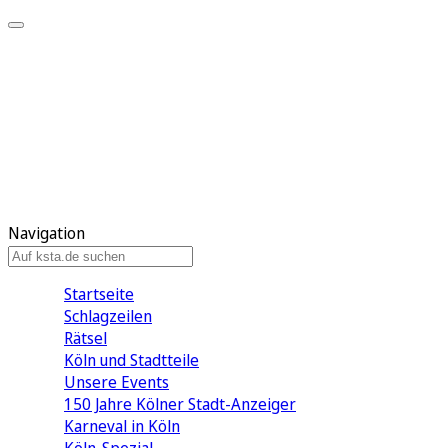
Mein KStA
Meine Artikel
Meine Region
Meine Newsletter
Mein KStA PLUS
Mein E-Paper
Navigation
Startseite
Schlagzeilen
Rätsel
Köln und Stadtteile
Unsere Events
150 Jahre Kölner Stadt-Anzeiger
Karneval in Köln