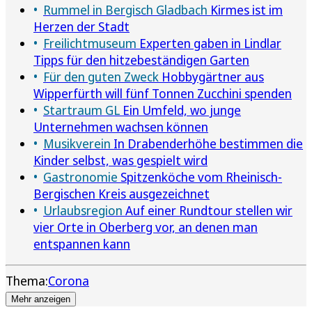
Rummel in Bergisch Gladbach
Kirmes ist im
Herzen der Stadt
Freilichtmuseum
Experten gaben in Lindlar
Tipps für den hitzebeständigen Garten
Für den guten Zweck
Hobbygärtner aus
Wipperfürth will fünf Tonnen Zucchini spenden
Startraum GL
Ein Umfeld, wo junge
Unternehmen wachsen können
Musikverein
In Drabenderhöhe bestimmen die
Kinder selbst, was gespielt wird
Gastronomie
Spitzenköche vom Rheinisch-
Bergischen Kreis ausgezeichnet
Urlaubsregion
Auf einer Rundtour stellen wir
vier Orte in Oberberg vor, an denen man
entspannen kann
Thema:
Corona
Mehr anzeigen