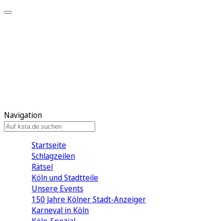
Mein KStA
Meine Artikel
Meine Region
Meine Newsletter
Mein KStA PLUS
Mein E-Paper
Navigation
Startseite
Schlagzeilen
Rätsel
Köln und Stadtteile
Unsere Events
150 Jahre Kölner Stadt-Anzeiger
Karneval in Köln