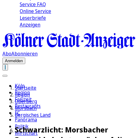
Service FAQ
Online Service
Leserbriefe
Anzeigen
Abo
Abonnieren
Anmelden
Köln
Startseite
Region
Region
Freizeit
Oberberg
Restaurants
Morsbach
FC
Bergisches Land
Panorama
Politik
Schwarzlicht: Morsbacher
Wirtschaft