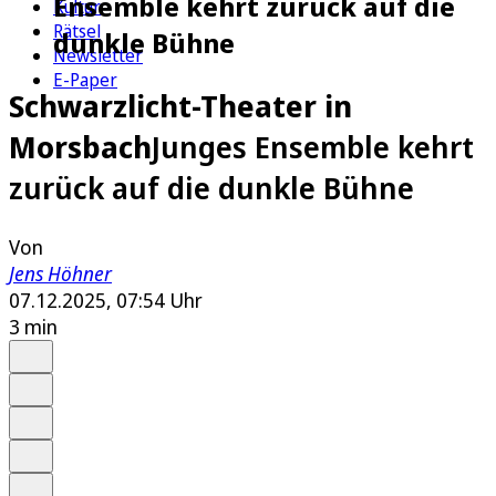
Ensemble kehrt zurück auf die
Kultur
Rätsel
dunkle Bühne
Newsletter
E-Paper
Schwarzlicht-Theater in
Morsbach
Junges Ensemble kehrt
zurück auf die dunkle Bühne
Von
Jens Höhner
07.12.2025, 07:54 Uhr
3 min
Auf Google bevorzugen
Anhören
Schrift
Merken
Drucken