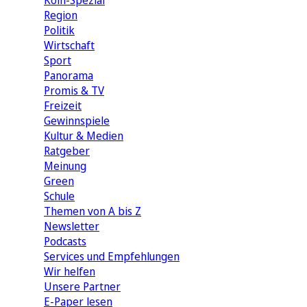
Köln-Spezial
Region
Politik
Wirtschaft
Sport
Panorama
Promis & TV
Freizeit
Gewinnspiele
Kultur & Medien
Ratgeber
Meinung
Green
Schule
Themen von A bis Z
Newsletter
Podcasts
Services und Empfehlungen
Wir helfen
Unsere Partner
E-Paper lesen