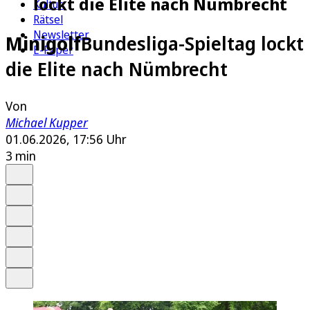
lockt die Elite nach Nümbrecht
Kultur
Rätsel
Newsletter
Minigolf
Bundesliga-Spieltag lockt
E-Paper
die Elite nach Nümbrecht
Von
Michael Kupper
01.06.2026, 17:56 Uhr
3 min
Auf Google bevorzugen
Anhören
Schrift
Merken
Drucken
Teilen