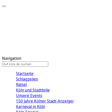
Mein KStA
Meine Artikel
Meine Region
Meine Newsletter
Mein KStA PLUS
Mein E-Paper
Navigation
Startseite
Schlagzeilen
Rätsel
Köln und Stadtteile
Unsere Events
150 Jahre Kölner Stadt-Anzeiger
Karneval in Köln