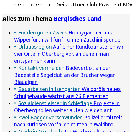
Gabriel Gerhard Geishüttner, Club-Präsident MG
Alles zum Thema
Bergisches Land
Für den guten Zweck
Hobbygärtner aus
Wipperfürth will fünf Tonnen Zucchini spenden
Urlaubsregion
Auf einer Rundtour stellen wir
vier Orte in Oberberg vor, an denen man
entspannen kann
Kontakt vermeiden
Badeverbot an der
Badestelle Segelclub an der Brucher wegen
Blaualgen
Bauarbeiten in Isengarten
Waldbröls neues
Schulgebäude wächst aus 26 Elementen
Sozialdienstleister in Schieflage
Projekte in
Oberberg sollen weiterlaufen wie geplant
Zwei Bagger verschwunden
Polizei ermittelt
nach kuriosen Vorfällen mitten in Waldbröl
Made in Morsbach
Pro Woche rollt eine ganze