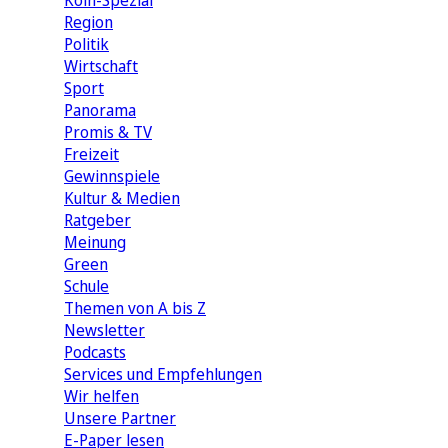
Köln-Spezial
Region
Politik
Wirtschaft
Sport
Panorama
Promis & TV
Freizeit
Gewinnspiele
Kultur & Medien
Ratgeber
Meinung
Green
Schule
Themen von A bis Z
Newsletter
Podcasts
Services und Empfehlungen
Wir helfen
Unsere Partner
E-Paper lesen