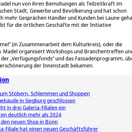
adel nun von ihren Bemühungen als Teilzeitkraft im
wischen Stadt, Gewerbe und Bevölkerung und hat schon
ch mehr Gesprächen Händler und Kunden bei Laune geha
 für die örtlichen Geschäfte mit der Initiative
l“ (in Zusammenarbeit dem Kulturkreis), oder die
ai). Madel organisiert Workshops und Branchentreffen un
en der „Verfügungsfonds“ und das Fassadenprogramm, üb
r Verschönerung der Innenstadt bekamen.
ion
 zum Stöbern, Schlemmen und Shoppen
ebäude in Siegburg geschlossen
t in drei Galeria-Filialen ein
n deutlich mehr als 2024
in den neuen Shop in Bonn
a-Filiale hat einen neuen Geschäftsführer