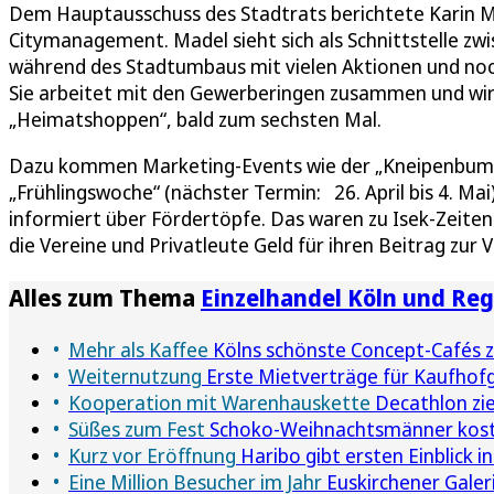
Dem Hauptausschuss des Stadtrats berichtete Karin M
Citymanagement. Madel sieht sich als Schnittstelle z
während des Stadtumbaus mit vielen Aktionen und no
Sie arbeitet mit den Gewerberingen zusammen und wirbt
„Heimatshoppen“, bald zum sechsten Mal.
Dazu kommen Marketing-Events wie der „Kneipenbumme
„Frühlingswoche“ (nächster Termin: 26. April bis 4. M
informiert über Fördertöpfe. Das waren zu Isek-Zeit
die Vereine und Privatleute Geld für ihren Beitrag zu
Alles zum Thema
Einzelhandel Köln und Reg
Mehr als Kaffee
Kölns schönste Concept-Cafés
Weiternutzung
Erste Mietverträge für Kaufhofg
Kooperation mit Warenhauskette
Decathlon zieh
Süßes zum Fest
Schoko-Weihnachtsmänner koste
Kurz vor Eröffnung
Haribo gibt ersten Einblick 
Eine Million Besucher im Jahr
Euskirchener Galeri