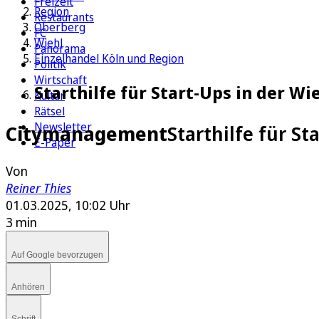
Freizeit
Region
Restaurants
Oberberg
FC
Wiehl
Panorama
Einzelhandel Köln und Region
Politik
Wirtschaft
Starthilfe für Start-Ups in der W
Kultur
Rätsel
Newsletter
Citymanagement
Starthilfe für S
E-Paper
Von
Reiner Thies
01.03.2025, 10:02 Uhr
3 min
Auf Google bevorzugen
Anhören