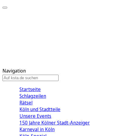
Mein KStA
Meine Artikel
Meine Region
Meine Newsletter
Mein KStA PLUS
Mein E-Paper
Navigation
Startseite
Schlagzeilen
Rätsel
Köln und Stadtteile
Unsere Events
150 Jahre Kölner Stadt-Anzeiger
Karneval in Köln