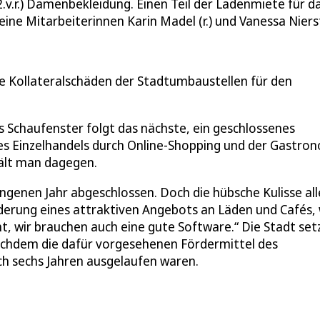
2.v.r.) Damenbekleidung. Einen Teil der Ladenmiete für
seine Mitarbeiterinnen Karin Madel (r.) und Vanessa Nie
e Kollateralschäden der Stadtumbaustellen für den
s Schaufenster folgt das nächste, ein geschlossenes
des Einzelhandels durch Online-Shopping und der Gastro
hält man dagegen.
genen Jahr abgeschlossen. Doch die hübsche Kulisse all
örderung eines attraktiven Angebots an Läden und Cafés,
ht, wir brauchen auch eine gute Software.“ Die Stadt set
achdem die dafür vorgesehenen Fördermittel des
ch sechs Jahren ausgelaufen waren.