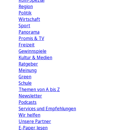
Köln-Spezial
Region
Politik
Wirtschaft
Sport
Panorama
Promis & TV
Freizeit
Gewinnspiele
Kultur & Medien
Ratgeber
Meinung
Green
Schule
Themen von A bis Z
Newsletter
Podcasts
Services und Empfehlungen
Wir helfen
Unsere Partner
E-Paper lesen