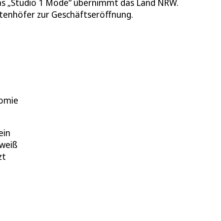
 das „Studio 1 Mode“ übernimmt das Land NRW.
rstenhöfer zur Geschäftseröffnung.
nomie
ein
 weiß
zt