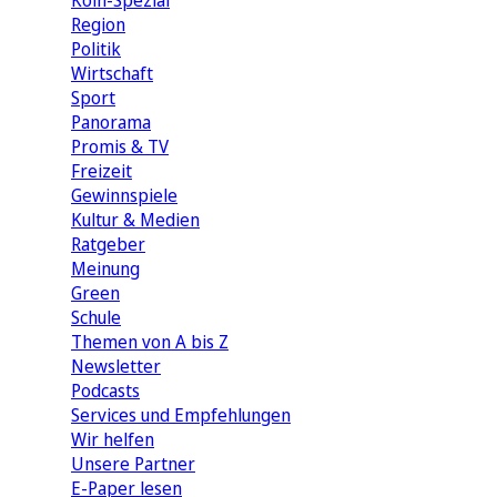
Köln-Spezial
Region
Politik
Wirtschaft
Sport
Panorama
Promis & TV
Freizeit
Gewinnspiele
Kultur & Medien
Ratgeber
Meinung
Green
Schule
Themen von A bis Z
Newsletter
Podcasts
Services und Empfehlungen
Wir helfen
Unsere Partner
E-Paper lesen