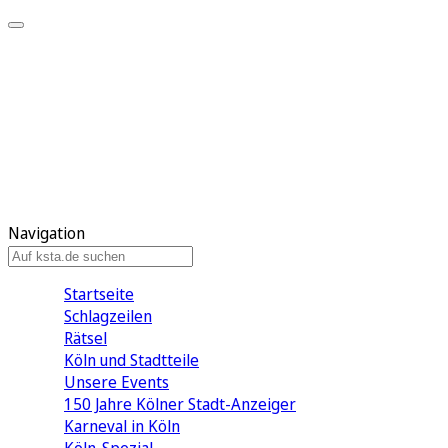
Mein KStA
Meine Artikel
Meine Region
Meine Newsletter
Mein KStA PLUS
Mein E-Paper
Navigation
Startseite
Schlagzeilen
Rätsel
Köln und Stadtteile
Unsere Events
150 Jahre Kölner Stadt-Anzeiger
Karneval in Köln