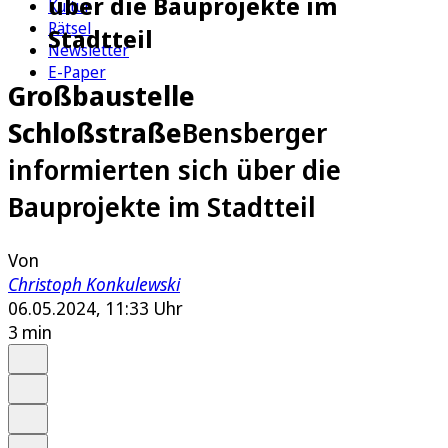
über die Bauprojekte im
Kultur
Rätsel
Stadtteil
Newsletter
E-Paper
Großbaustelle
Schloßstraße
Bensberger
informierten sich über die
Bauprojekte im Stadtteil
Von
Christoph Konkulewski
06.05.2024, 11:33 Uhr
3 min
Auf Google bevorzugen
Anhören
Schrift
Merken