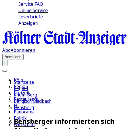
Service FAQ
Online Service
Leserbriefe
Anzeigen
Abo
Abonnieren
Anmelden
Köln
Startseite
Region
Region
Freizeit
Rhein-Berg
Restaurants
Bergisch Gladbach
FC
Bensberg
Panorama
Politik
Bensberger informierten sich
Wirtschaft