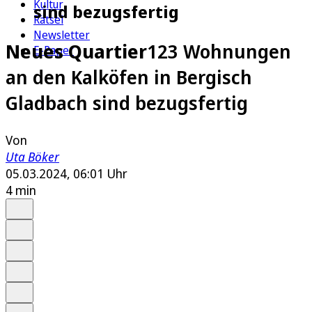
Kultur
sind bezugsfertig
Rätsel
Newsletter
Neues Quartier
123 Wohnungen
E-Paper
an den Kalköfen in Bergisch
Gladbach sind bezugsfertig
Von
Uta Böker
05.03.2024, 06:01 Uhr
4 min
Auf Google bevorzugen
Anhören
Schrift
Merken
Drucken
Teilen