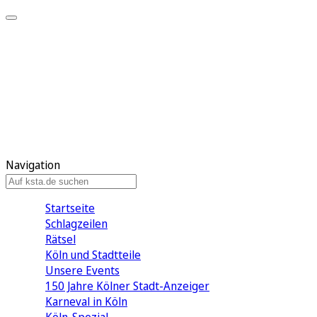
Mein KStA
Meine Artikel
Meine Region
Meine Newsletter
Mein KStA PLUS
Mein E-Paper
Navigation
Startseite
Schlagzeilen
Rätsel
Köln und Stadtteile
Unsere Events
150 Jahre Kölner Stadt-Anzeiger
Karneval in Köln