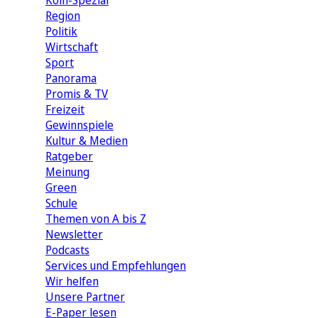
Köln-Spezial
Region
Politik
Wirtschaft
Sport
Panorama
Promis & TV
Freizeit
Gewinnspiele
Kultur & Medien
Ratgeber
Meinung
Green
Schule
Themen von A bis Z
Newsletter
Podcasts
Services und Empfehlungen
Wir helfen
Unsere Partner
E-Paper lesen