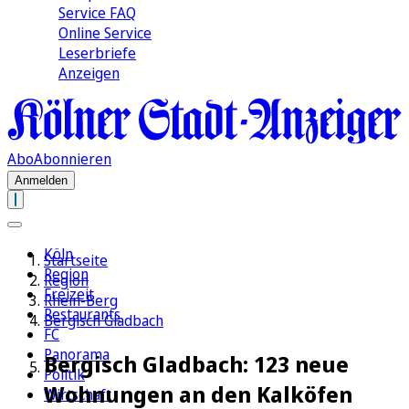
Service FAQ
Online Service
Leserbriefe
Anzeigen
Abo
Abonnieren
Anmelden
Köln
Startseite
Region
Region
Freizeit
Rhein-Berg
Restaurants
Bergisch Gladbach
FC
Panorama
Bergisch Gladbach: 123 neue
Politik
Wohnungen an den Kalköfen
Wirtschaft