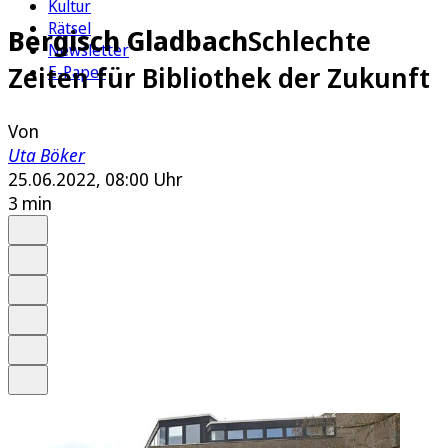
Kultur
Rätsel
Bergisch Gladbach
Schlechte
Newsletter
Zeiten für Bibliothek der Zukunft
E-Paper
Von
Uta Böker
25.06.2022, 08:00 Uhr
3 min
Auf Google bevorzugen
Anhören
Schrift
Merken
Drucken
Teilen