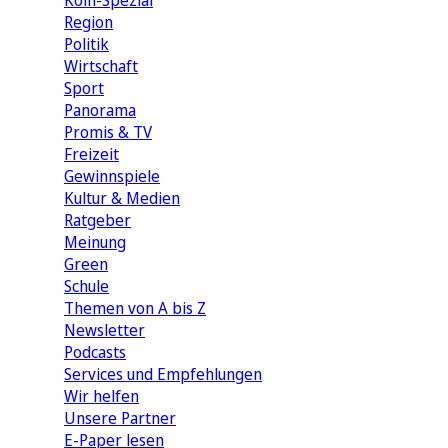
Köln-Spezial
Region
Politik
Wirtschaft
Sport
Panorama
Promis & TV
Freizeit
Gewinnspiele
Kultur & Medien
Ratgeber
Meinung
Green
Schule
Themen von A bis Z
Newsletter
Podcasts
Services und Empfehlungen
Wir helfen
Unsere Partner
E-Paper lesen