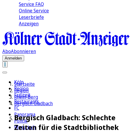
Service FAQ
Online Service
Leserbriefe
Anzeigen
Abo
Abonnieren
Anmelden
Köln
Startseite
Region
Region
Freizeit
Rhein-Berg
Restaurants
Bergisch Gladbach
FC
Panorama
Bergisch Gladbach: Schlechte
Politik
Zeiten für die Stadtbibliothek
Wirtschaft