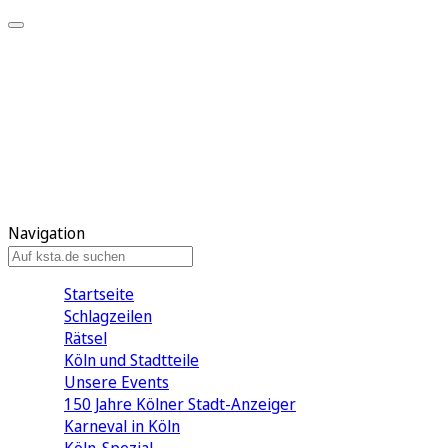
Mein KStA
Meine Artikel
Meine Region
Meine Newsletter
Mein KStA PLUS
Mein E-Paper
Navigation
Startseite
Schlagzeilen
Rätsel
Köln und Stadtteile
Unsere Events
150 Jahre Kölner Stadt-Anzeiger
Karneval in Köln