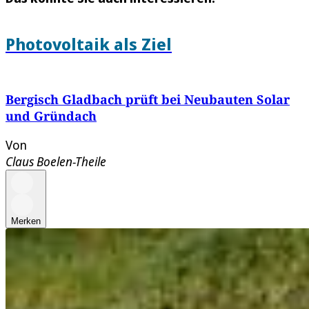
Photovoltaik als Ziel
Bergisch Gladbach prüft bei Neubauten Solar
und Gründach
Von
Claus Boelen-Theile
Merken