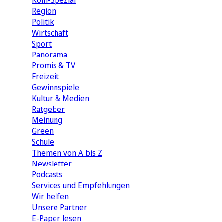
Köln-Spezial
Region
Politik
Wirtschaft
Sport
Panorama
Promis & TV
Freizeit
Gewinnspiele
Kultur & Medien
Ratgeber
Meinung
Green
Schule
Themen von A bis Z
Newsletter
Podcasts
Services und Empfehlungen
Wir helfen
Unsere Partner
E-Paper lesen