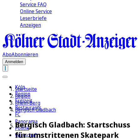
Service FAQ
Online Service
Leserbriefe
Anzeigen
Abo
Abonnieren
Anmelden
Köln
Startseite
Region
Region
Freizeit
Rhein-Berg
Restaurants
Bergisch Gladbach
FC
Panorama
Bergisch Gladbach: Startschuss
Politik
für umstrittenen Skatepark
Wirtschaft