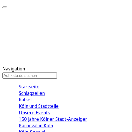
Mein KStA
Meine Artikel
Meine Region
Meine Newsletter
Mein KStA PLUS
Mein E-Paper
Navigation
Startseite
Schlagzeilen
Rätsel
Köln und Stadtteile
Unsere Events
150 Jahre Kölner Stadt-Anzeiger
Karneval in Köln