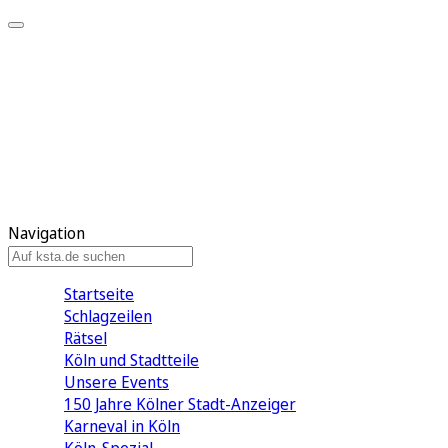
Mein KStA
Meine Artikel
Meine Region
Meine Newsletter
Mein KStA PLUS
Mein E-Paper
Navigation
Startseite
Schlagzeilen
Rätsel
Köln und Stadtteile
Unsere Events
150 Jahre Kölner Stadt-Anzeiger
Karneval in Köln