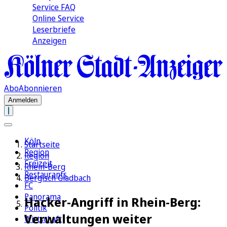
Service FAQ
Online Service
Leserbriefe
Anzeigen
Abo
Abonnieren
Anmelden
Köln
Startseite
Region
Region
Freizeit
Rhein-Berg
Restaurants
Bergisch Gladbach
FC
Panorama
Hacker-Angriff in Rhein-Berg:
Politik
Verwaltungen weiter
Wirtschaft