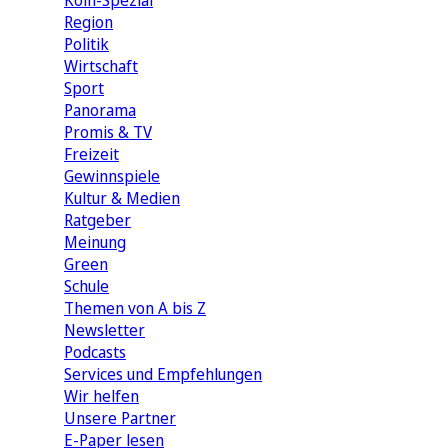
Köln-Spezial
Region
Politik
Wirtschaft
Sport
Panorama
Promis & TV
Freizeit
Gewinnspiele
Kultur & Medien
Ratgeber
Meinung
Green
Schule
Themen von A bis Z
Newsletter
Podcasts
Services und Empfehlungen
Wir helfen
Unsere Partner
E-Paper lesen