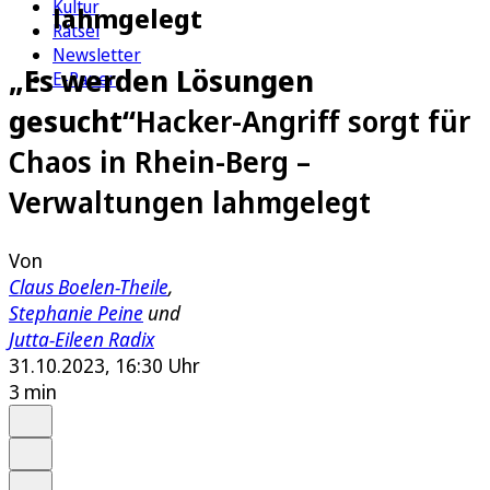
Kultur
lahmgelegt
Rätsel
Newsletter
„Es werden Lösungen
E-Paper
gesucht“
Hacker-Angriff sorgt für
Chaos in Rhein-Berg –
Verwaltungen lahmgelegt
Von
Claus Boelen-Theile
,
Stephanie Peine
und
Jutta-Eileen Radix
31.10.2023, 16:30 Uhr
3 min
Auf Google bevorzugen
Anhören
Schrift