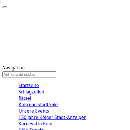
Mein KStA
Meine Artikel
Meine Region
Meine Newsletter
Mein KStA PLUS
Mein E-Paper
Navigation
Startseite
Schlagzeilen
Rätsel
Köln und Stadtteile
Unsere Events
150 Jahre Kölner Stadt-Anzeiger
Karneval in Köln