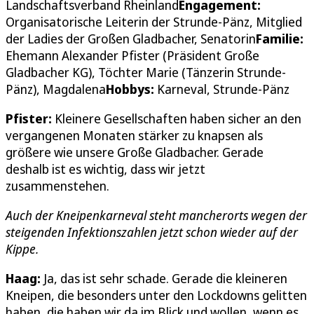
Landschaftsverband Rheinland
Engagement:
Organisatorische Leiterin der Strunde-Pänz, Mitglied
der Ladies der Großen Gladbacher, Senatorin
Familie:
Ehemann Alexander Pfister (Präsident Große
Gladbacher KG), Töchter Marie (Tänzerin Strunde-
Pänz), Magdalena
Hobbys:
Karneval, Strunde-Pänz
Pfister:
Kleinere Gesellschaften haben sicher an den
vergangenen Monaten stärker zu knapsen als
größere wie unsere Große Gladbacher. Gerade
deshalb ist es wichtig, dass wir jetzt
zusammenstehen.
Auch der Kneipenkarneval steht mancherorts wegen der
steigenden Infektionszahlen jetzt schon wieder auf der
Kippe.
Haag:
Ja, das ist sehr schade. Gerade die kleineren
Kneipen, die besonders unter den Lockdowns gelitten
haben, die haben wir da im Blick und wollen, wenn es