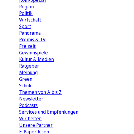
Köln-Spezial
Region
Politik
Wirtschaft
Sport
Panorama
Promis & TV
Freizeit
Gewinnspiele
Kultur & Medien
Ratgeber
Meinung
Green
Schule
Themen von A bis Z
Newsletter
Podcasts
Services und Empfehlungen
Wir helfen
Unsere Partner
E-Paper lesen