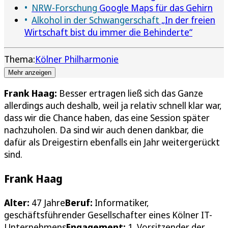
NRW-Forschung
Google Maps für das Gehirn
Alkohol in der Schwangerschaft
„In der freien
Wirtschaft bist du immer die Behinderte“
Thema:
Kölner Philharmonie
Mehr anzeigen
Frank Haag:
Besser ertragen ließ sich das Ganze
allerdings auch deshalb, weil ja relativ schnell klar war,
dass wir die Chance haben, das eine Session später
nachzuholen. Da sind wir auch denen dankbar, die
dafür als Dreigestirn ebenfalls ein Jahr weitergerückt
sind.
Frank Haag
Alter:
47 Jahre
Beruf:
Informatiker,
geschäftsführender Gesellschafter eines Kölner IT-
Unternehmens
Engagement:
1. Vorsitzender der