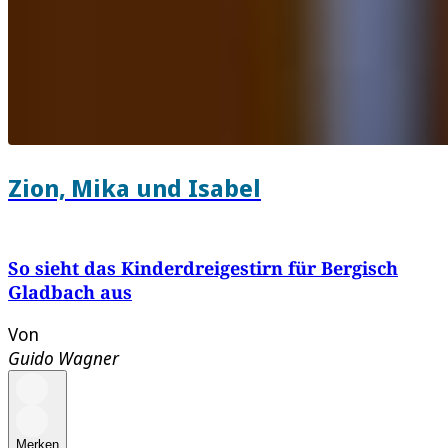
Zion, Mika und Isabel
So sieht das Kinderdreigestirn für Bergisch
Gladbach aus
Von
Guido Wagner
Merken