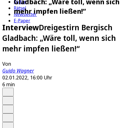
Gladbach: „Wäre toll, wenn sich
Kultur
Rätsel
mehr impfen ließen!“
Newsletter
E-Paper
Interview
Dreigestirn Bergisch
Gladbach: „Wäre toll, wenn sich
mehr impfen ließen!“
Von
Guido Wagner
02.01.2022, 16:00 Uhr
6 min
Auf Google bevorzugen
Anhören
Schrift
Merken
Drucken