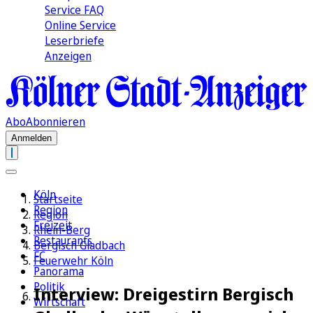
Service FAQ
Online Service
Leserbriefe
Anzeigen
Abo
Abonnieren
Anmelden
Köln
Startseite
Region
Region
Freizeit
Rhein-Berg
Restaurants
Bergisch Gladbach
FC
Feuerwehr Köln
Panorama
Politik
Interview: Dreigestirn Bergisch
Wirtschaft