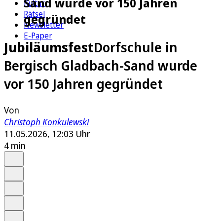
Sand wurde vor 150 Jahren
Kultur
Rätsel
gegründet
Newsletter
E-Paper
Jubiläumsfest
Dorfschule in
Bergisch Gladbach-Sand wurde
vor 150 Jahren gegründet
Von
Christoph Konkulewski
11.05.2026, 12:03 Uhr
4 min
Auf Google bevorzugen
Anhören
Schrift
Merken
Drucken