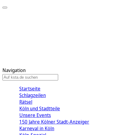
Mein KStA
Meine Artikel
Meine Region
Meine Newsletter
Mein KStA PLUS
Mein E-Paper
Navigation
Startseite
Schlagzeilen
Rätsel
Köln und Stadtteile
Unsere Events
150 Jahre Kölner Stadt-Anzeiger
Karneval in Köln