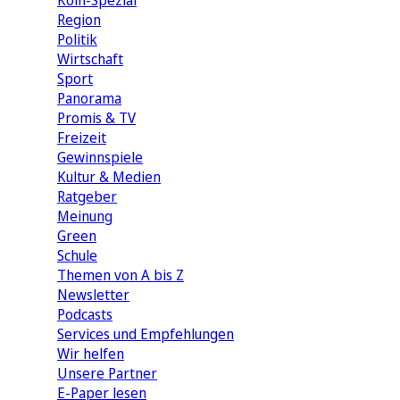
Köln-Spezial
Region
Politik
Wirtschaft
Sport
Panorama
Promis & TV
Freizeit
Gewinnspiele
Kultur & Medien
Ratgeber
Meinung
Green
Schule
Themen von A bis Z
Newsletter
Podcasts
Services und Empfehlungen
Wir helfen
Unsere Partner
E-Paper lesen