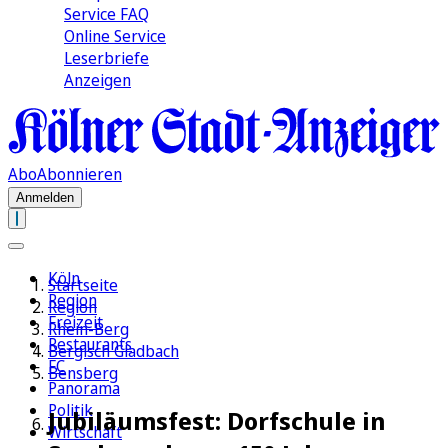
Service FAQ
Online Service
Leserbriefe
Anzeigen
Abo
Abonnieren
Anmelden
Köln
Startseite
Region
Region
Freizeit
Rhein-Berg
Restaurants
Bergisch Gladbach
FC
Bensberg
Panorama
Politik
Jubiläumsfest: Dorfschule in
Wirtschaft