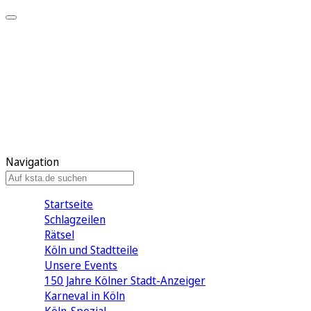
Mein KStA
Meine Artikel
Meine Region
Meine Newsletter
Mein KStA PLUS
Mein E-Paper
Navigation
Startseite
Schlagzeilen
Rätsel
Köln und Stadtteile
Unsere Events
150 Jahre Kölner Stadt-Anzeiger
Karneval in Köln