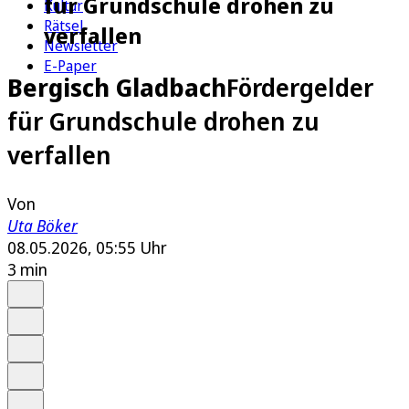
für Grundschule drohen zu
Kultur
Rätsel
verfallen
Newsletter
E-Paper
Bergisch Gladbach
Fördergelder
für Grundschule drohen zu
verfallen
Von
Uta Böker
08.05.2026, 05:55 Uhr
3 min
Auf Google bevorzugen
Anhören
Schrift
Merken
Drucken