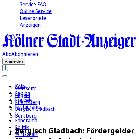
Service FAQ
Online Service
Leserbriefe
Anzeigen
Abo
Abonnieren
Anmelden
Köln
Startseite
Region
Region
Freizeit
Rhein-Berg
Restaurants
Bergisch Gladbach
FC
Bensberg
Panorama
Politik
Bergisch Gladbach: Fördergelder
Wirtschaft