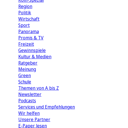
Köln-Spezial
Region
Politik
Wirtschaft
Sport
Panorama
Promis & TV
Freizeit
Gewinnspiele
Kultur & Medien
Ratgeber
Meinung
Green
Schule
Themen von A bis Z
Newsletter
Podcasts
Services und Empfehlungen
Wir helfen
Unsere Partner
E-Paper lesen